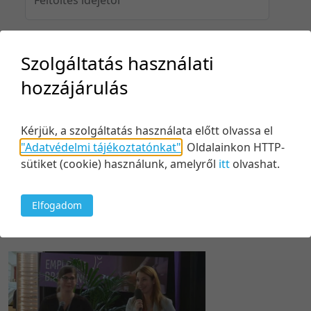
Szolgáltatás használati
Feltöltés idejéig
hozzájárulás
Kérjük, a szolgáltatás használata előtt olvassa el
Keresés
"Adatvédelmi tájékoztatónkat"
.
Oldalainkon HTTP-
sütiket (cookie) használunk, amelyről
itt
olvashat.
Elfogadom
1 tétel
20 tétel/oldal
Relevancia szerint
5 tétel/oldal
Relevancia szerint
10 tétel/oldal
Kezdés/felvétel dátuma szerint
20 tétel/oldal
Kezdés/felvétel dátuma szerint