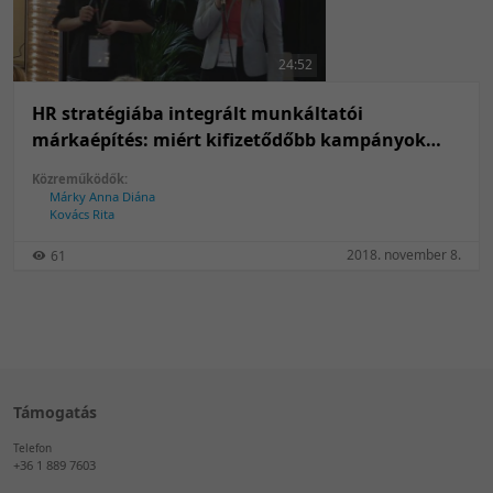
50 tétel/oldal
Feltöltés dátuma szerint
100 tétel/oldal
Feltöltés dátuma szerint
24:52
Utolsó módosítás szerint
Utolsó módosítás szerint
HR stratégiába integrált munkáltatói
márkaépítés: miért kifizetődőbb kampányok
helyett fenntartható employer brandet építeni?
Közreműködők:
Márky Anna Diána
Kovács Rita
2018. november 8.
61
Támogatás
Telefon
+36 1 889 7603