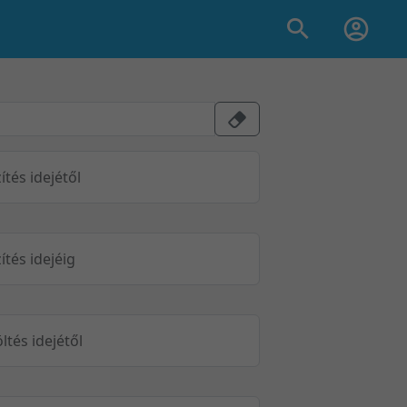
ítés idejétől
ítés idejéig
öltés idejétől