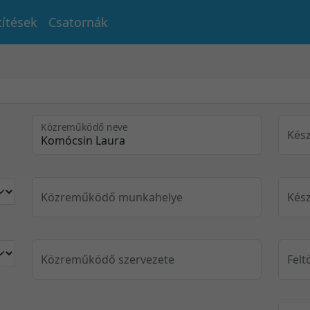
títések
Csatornák
Közreműködő neve
Kész
Közreműködő munkahelye
Kész
Közreműködő szervezete
Felt