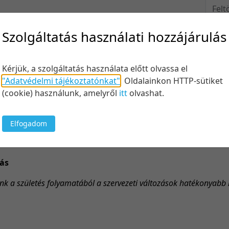
Felt
Szolgáltatás használati hozzájárulás
Keresés
Kérjük, a szolgáltatás használata előtt olvassa el
"Adatvédelmi tájékoztatónkat"
.
Oldalainkon HTTP-sütiket
(cookie) használunk, amelyről
itt
olvashat.
Elfogadom
20 tétel/
5 tétel/o
10 tétel/
zás
20 tétel/
nk a születés folyamatából a szervezeti változások hatékonyabb
50 tétel/
100 tétel