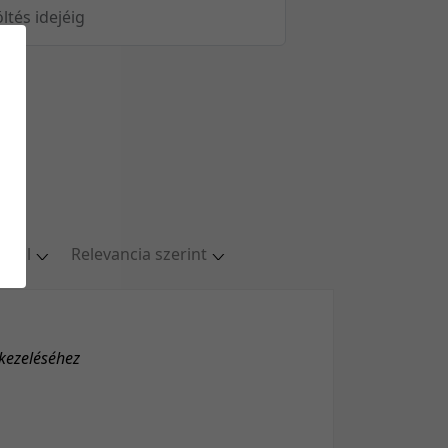
öltés idejéig
oldal
Relevancia szerint
ldal
Relevancia szerint
oldal
Kezdés/felvétel dátuma szerint
oldal
Kezdés/felvétel dátuma szerint
 kezeléséhez
oldal
Feltöltés dátuma szerint
/oldal
Feltöltés dátuma szerint
Utolsó módosítás szerint