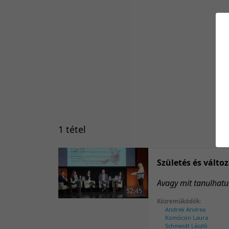
1 tétel
Születés és válto
Avagy mit tanulhatu
52:45
Közreműködők:
Andrek Andrea
Komócsin Laura
Schmeidt László