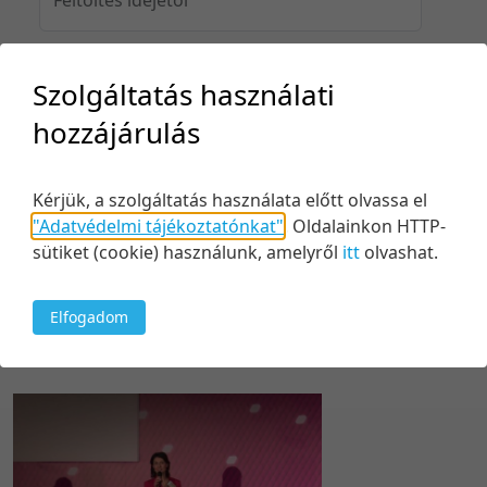
Szolgáltatás használati
Feltöltés idejéig
hozzájárulás
Kérjük, a szolgáltatás használata előtt olvassa el
Keresés
"Adatvédelmi tájékoztatónkat"
.
Oldalainkon HTTP-
sütiket (cookie) használunk, amelyről
itt
olvashat.
Elfogadom
1 tétel
100 tétel/oldal
Relevancia szerint
5 tétel/oldal
Relevancia szerint
10 tétel/oldal
Kezdés/felvétel dátuma szerint
20 tétel/oldal
Kezdés/felvétel dátuma szerint