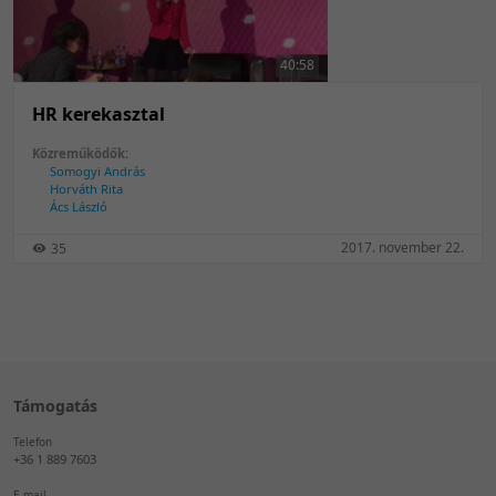
50 tétel/oldal
Feltöltés dátuma szerint
100 tétel/oldal
Feltöltés dátuma szerint
40:58
Utolsó módosítás szerint
Utolsó módosítás szerint
HR kerekasztal
Közreműködők:
Somogyi András
Horváth Rita
Ács László
2017. november 22.
35
Támogatás
Telefon
+36 1 889 7603
E-mail