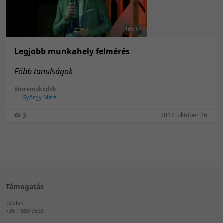
50 tétel/oldal
Feltöltés dátuma szerint
100 tétel/oldal
Feltöltés dátuma szerint
08:34
Utolsó módosítás szerint
Utolsó módosítás szerint
Legjobb munkahely felmérés
Főbb tanulságok
Közreműködők:
György Máté
2017. október 26.
3
Támogatás
Telefon
+36 1 889 7603