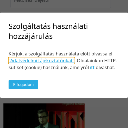
Szolgáltatás használati
Feltöltés idejéig
hozzájárulás
Kérjük, a szolgáltatás használata előtt olvassa el
Keresés
"Adatvédelmi tájékoztatónkat"
.
Oldalainkon HTTP-
sütiket (cookie) használunk, amelyről
itt
olvashat.
Elfogadom
1 tétel
20 tétel/oldal
Relevancia szerint
5 tétel/oldal
Relevancia szerint
10 tétel/oldal
Kezdés/felvétel dátuma szerint
20 tétel/oldal
Kezdés/felvétel dátuma szerint