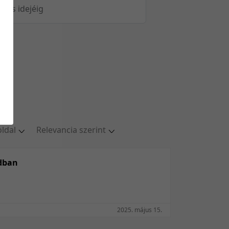
öltés idejéig
oldal
Relevancia szerint
ldal
Relevancia szerint
oldal
Kezdés/felvétel dátuma szerint
adban
oldal
Kezdés/felvétel dátuma szerint
oldal
Feltöltés dátuma szerint
/oldal
Feltöltés dátuma szerint
2025. május 15.
Utolsó módosítás szerint