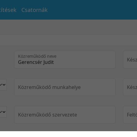
títések
Csatornák
Közreműködő neve
Kész
Közreműködő munkahelye
Kész
Közreműködő szervezete
Felt