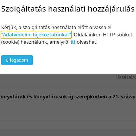
Felt
Szolgáltatás használati hozzájárulás
Kérjük, a szolgáltatás használata előtt olvassa el
"Adatvédelmi tájékoztatónkat"
.
Oldalainkon HTTP-sütiket
Keresés
(cookie) használunk, amelyről
itt
olvashat.
Elfogadom
10 tétel/
5 tétel/o
10 tétel/
könyvtárak és könyvtárosok új szerepkörben a 21. száz
20 tétel/
50 tétel/
100 tétel