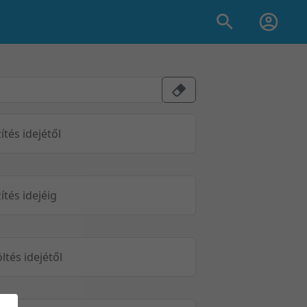
ítés idejétől
ítés idejéig
öltés idejétől