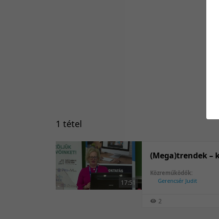
1 tétel
(Mega)trendek – 
Közreműködők:
Gerencsér Judit
17:51
2