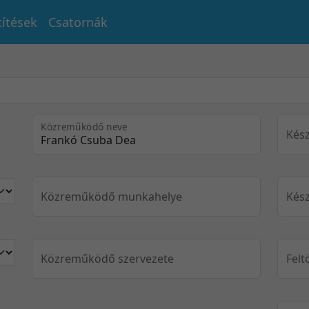
títések
Csatornák
Közreműködő neve
Kész
Közreműködő munkahelye
Kész
Közreműködő szervezete
Felt