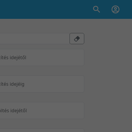
ítés idejétől
ítés idejéig
öltés idejétől