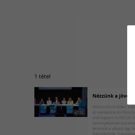
1 tétel
Nézzünk a jövőbe
Márton-Koczó Ildikó, Executive coach, tréner, 
és kompenzációs főosztály Frankó Csuba Dea, CEO, Spark Institute Urbán Anita, HR Igazgató, Grundfos Magyarország Kft. Juhász István, Vice Presid
47:32
and Support, EUTECUS Tokár Péter, Ügyvezető igazgató, Tesk Tanácsadó Kft. Hogyan változik a munka a következő években és nekünk hogyan kell változnunk, ha
versenyképesek szeretnén
keressük a választ úgy, 
felértékelődik. Számolnun