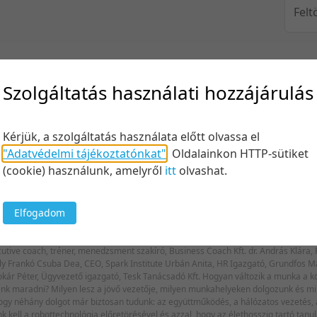
Felt
Keresés
Szolgáltatás használati hozzájárulás
Kérjük, a szolgáltatás használata előtt olvassa el
"Adatvédelmi tájékoztatónkat"
.
Oldalainkon HTTP-sütiket
(cookie) használunk, amelyről
itt
olvashat.
10 tétel/
5 tétel/o
Elfogadom
10 tétel/
! A munka világa 2025-ben
20 tétel/
menedzsment szakíró, Business Coach Kft. dr. András Klára, Főosztályvezető, Egis Gyógyszergyár Zrt., HR fejlesztési
ent of Sales
50 tétel/
100 tétel
k maradni? Milyen lesz a jövő vezetője, milyen munkahelyeken dolgozunk és mi 
hogy néhány dolgot már biztosan tudunk: az együttműködés, a hálózatos vezetés, 
k kell a robottechnológia előretörésével és azzal, hogy az élethosszig tartó tan