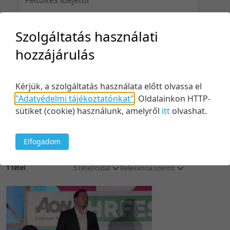
Szolgáltatás használati
Feltöltés idejéig
hozzájárulás
Kérjük, a szolgáltatás használata előtt olvassa el
"Adatvédelmi tájékoztatónkat"
.
Oldalainkon HTTP-
Keresés
sütiket (cookie) használunk, amelyről
itt
olvashat.
Elfogadom
1 tétel
5 tétel/oldal
Relevancia szerint
5 tétel/oldal
Relevancia szerint
10 tétel/oldal
Kezdés/felvétel dátuma szerint
20 tétel/oldal
Kezdés/felvétel dátuma szerint