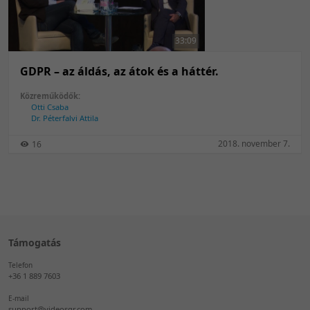
50 tétel/oldal
Feltöltés dátuma szerint
100 tétel/oldal
Feltöltés dátuma szerint
33:09
Utolsó módosítás szerint
Utolsó módosítás szerint
GDPR – az áldás, az átok és a háttér.
Közreműködők:
Otti Csaba
Dr. Péterfalvi Attila
2018. november 7.
16
Támogatás
Telefon
+36 1 889 7603
E-mail
support@videosqr.com