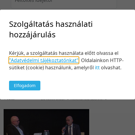
Szolgáltatás használati
Feltöltés idejéig
hozzájárulás
Kérjük, a szolgáltatás használata előtt olvassa el
Keresés
"Adatvédelmi tájékoztatónkat"
.
Oldalainkon HTTP-
sütiket (cookie) használunk, amelyről
itt
olvashat.
Elfogadom
1 tétel
20 tétel/oldal
Relevancia szerint
5 tétel/oldal
Relevancia szerint
10 tétel/oldal
Kezdés/felvétel dátuma szerint
20 tétel/oldal
Kezdés/felvétel dátuma szerint