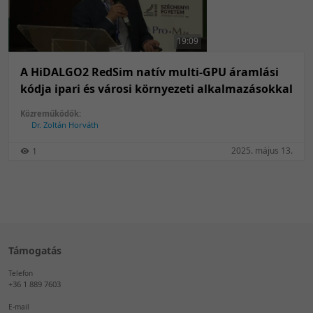
50 tétel/oldal
Feltöltés dátuma szerint
100 tétel/oldal
Feltöltés dátuma szerint
19:09
Utolsó módosítás szerint
Utolsó módosítás szerint
A HiDALGO2 RedSim natív multi-GPU áramlási
kódja ipari és városi környezeti alkalmazásokkal
Közreműködők:
Dr. Zoltán Horváth
2025. május 13.
1
Támogatás
Telefon
+36 1 889 7603
E-mail