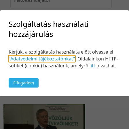
Szolgáltatás használati
Feltöltés idejéig
hozzájárulás
Kérjük, a szolgáltatás használata előtt olvassa el
Keresés
"Adatvédelmi tájékoztatónkat"
.
Oldalainkon HTTP-
sütiket (cookie) használunk, amelyről
itt
olvashat.
Elfogadom
1 tétel
20 tétel/oldal
Relevancia szerint
5 tétel/oldal
Relevancia szerint
10 tétel/oldal
Kezdés/felvétel dátuma szerint
20 tétel/oldal
Kezdés/felvétel dátuma szerint