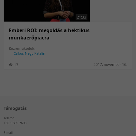
21:33
Emberi ROI: megoldás a hektikus
munkaerőpiacra
Közreműködők:
Csikós-Nagy Katalin
2017. november 16.
13
Támogatás
Telefon
+36 1 889 7603
E-mail