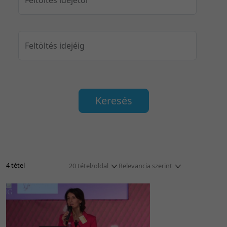
Feltöltés idejéig
Keresés
4 tétel
20 tétel/oldal
Relevancia szerint
5 tétel/oldal
Relevancia szerint
10 tétel/oldal
Kezdés/felvétel dátuma szerint
20 tétel/oldal
Kezdés/felvétel dátuma szerint