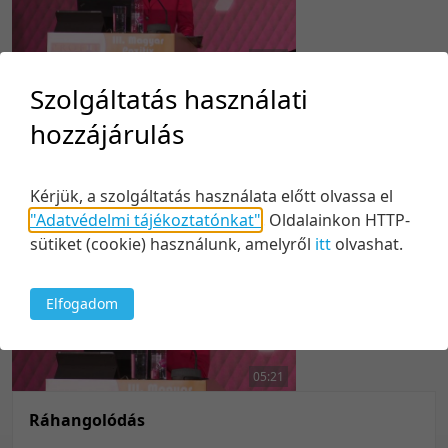
50 tétel/oldal
Feltöltés dátuma szerint
100 tétel/oldal
Feltöltés dátuma szerint
06:56
Utolsó módosítás szerint
Szolgáltatás használati
Utolsó módosítás szerint
Háziasszony köszöntője
hozzájárulás
Közreműködők:
Cser Alexandra
2017. november 22.
24
Kérjük, a szolgáltatás használata előtt olvassa el
"Adatvédelmi tájékoztatónkat"
.
Oldalainkon HTTP-
sütiket (cookie) használunk, amelyről
itt
olvashat.
Elfogadom
05:21
Ráhangolódás