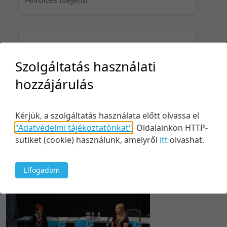
Feltöltés idejéig
Szolgáltatás használati
hozzájárulás
Keresés
Kérjük, a szolgáltatás használata előtt olvassa el
"Adatvédelmi tájékoztatónkat"
.
Oldalainkon HTTP-
sütiket (cookie) használunk, amelyről
itt
olvashat.
1 tétel
20 tétel/oldal
Relevancia szerint
Elfogadom
5 tétel/oldal
Relevancia szerint
10 tétel/oldal
Kezdés/felvétel dátuma szerint
20 tétel/oldal
Kezdés/felvétel dátuma szerint