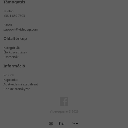
Támogatás
Telefon
+36 1 889 7603
E-mail
support@videosqr.com
Oldaltérkép
Kategóriák
Élő közvetítések
Csatornák
Információ
Rólunk
Kapcsolat
Adatvédelmi szabályzat
Cookie szabályzat
Videosquare © 2026