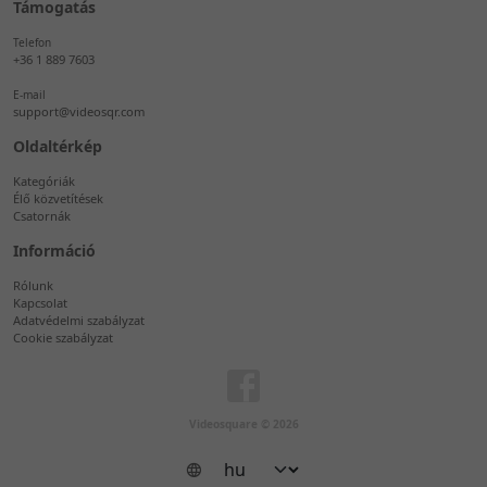
Támogatás
Telefon
+36 1 889 7603
E-mail
support@videosqr.com
Oldaltérkép
Kategóriák
Élő közvetítések
Csatornák
Információ
Rólunk
Kapcsolat
Adatvédelmi szabályzat
Cookie szabályzat
Videosquare © 2026