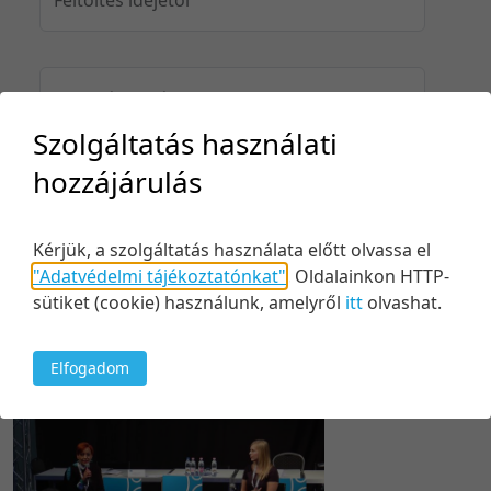
Feltöltés idejéig
Szolgáltatás használati
hozzájárulás
Keresés
Kérjük, a szolgáltatás használata előtt olvassa el
"Adatvédelmi tájékoztatónkat"
.
Oldalainkon HTTP-
sütiket (cookie) használunk, amelyről
itt
olvashat.
1 tétel
20 tétel/oldal
Relevancia szerint
Elfogadom
5 tétel/oldal
Relevancia szerint
10 tétel/oldal
Kezdés/felvétel dátuma szerint
20 tétel/oldal
Kezdés/felvétel dátuma szerint