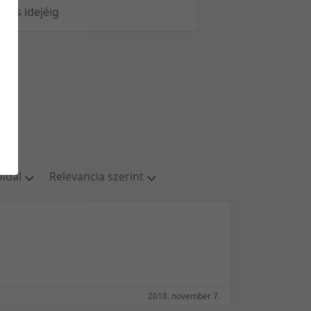
öltés idejéig
oldal
Relevancia szerint
al
Relevancia szerint
ldal
Kezdés/felvétel dátuma szerint
ldal
Kezdés/felvétel dátuma szerint
ldal
Feltöltés dátuma szerint
oldal
Feltöltés dátuma szerint
2018. november 7.
Utolsó módosítás szerint