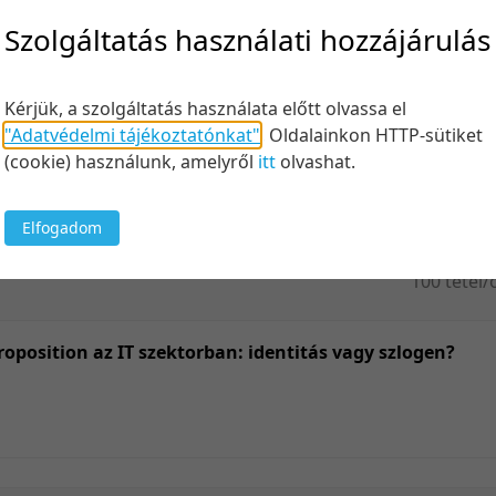
Felt
Szolgáltatás használati hozzájárulás
Kérjük, a szolgáltatás használata előtt olvassa el
"Adatvédelmi tájékoztatónkat"
.
Oldalainkon HTTP-sütiket
Keresés
(cookie) használunk, amelyről
itt
olvashat.
Elfogadom
100 tétel/
5 tétel/old
10 tétel/o
oposition az IT szektorban: identitás vagy szlogen?
20 tétel/o
50 tétel/o
100 tétel/