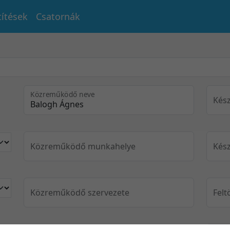
títések
Csatornák
Közreműködő neve
Kész
Közreműködő munkahelye
Kész
Közreműködő szervezete
Felt