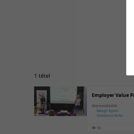
1 tétel
Employer Value Pr
Közreműködők:
Balogh Ágnes
22:04
Zvezdovics Anita
50