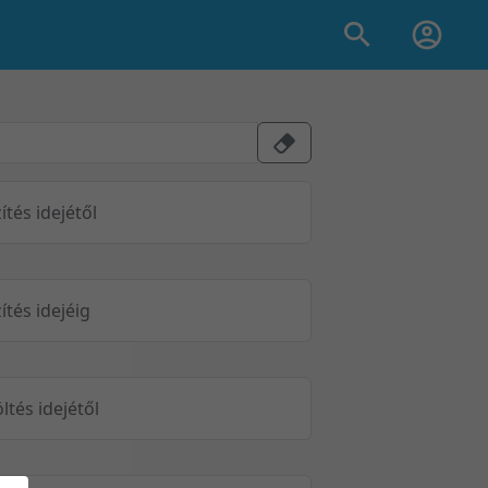
ítés idejétől
ítés idejéig
öltés idejétől