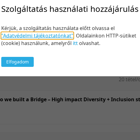
Felt
Szolgáltatás használati hozzájárulás
Kérjük, a szolgáltatás használata előtt olvassa el
"Adatvédelmi tájékoztatónkat"
.
Oldalainkon HTTP-sütiket
Keresés
(cookie) használunk, amelyről
itt
olvashat.
Elfogadom
20 tétel/
5 tétel/o
10 tétel/
o we built a Bridge – High impact Diversity + Inclusion 
20 tétel/
50 tétel/
100 tétel