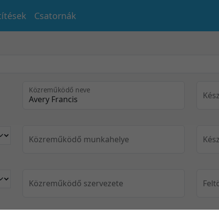
títések
Csatornák
Közreműködő neve
Kész
Közreműködő munkahelye
Kész
Közreműködő szervezete
Felt