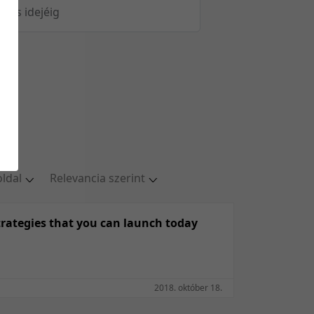
öltés idejéig
oldal
Relevancia szerint
ldal
Relevancia szerint
oldal
Kezdés/felvétel dátuma szerint
strategies that you can launch today
oldal
Kezdés/felvétel dátuma szerint
oldal
Feltöltés dátuma szerint
/oldal
Feltöltés dátuma szerint
2018. október 18.
Utolsó módosítás szerint