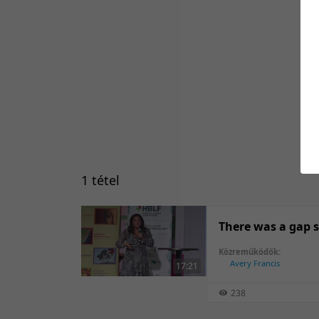
1 tétel
There was a gap s
Közreműködők:
Avery Francis
17:21
238