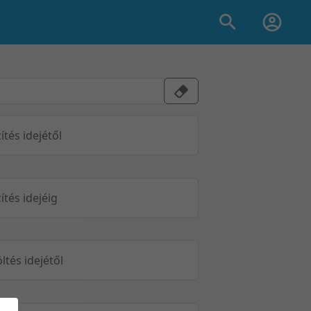
ítés idejétől
ítés idejéig
öltés idejétől