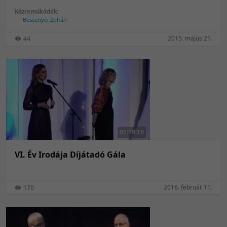
Közreműködők:
Bessenyei Zoltán
2015. május 21.
44
01:18:18
VI. Év Irodája Díjátadó Gála
2016. február 11.
170