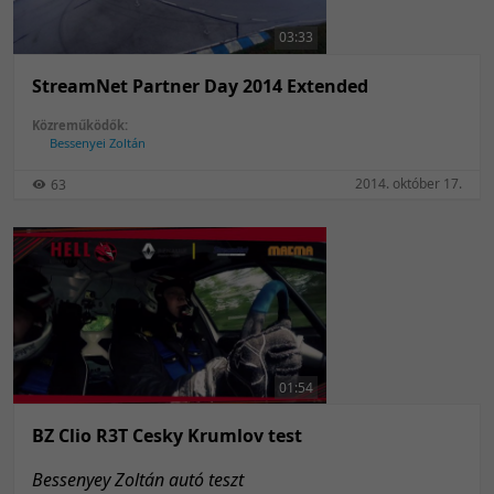
03:33
StreamNet Partner Day 2014 Extended
Közreműködők:
Bessenyei Zoltán
2014. október 17.
63
01:54
BZ Clio R3T Cesky Krumlov test
Bessenyey Zoltán autó teszt