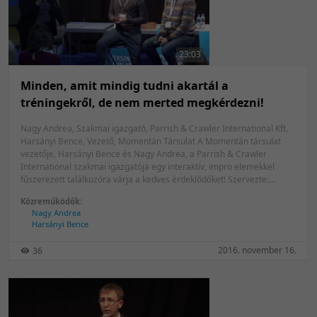
23:03
Minden, amit mindig tudni akartál a
tréningekről, de nem merted megkérdezni!
Nagy Andrea, Szakmai igazgató, Parrish & Crawler International Kft.
Harsányi Bence, Vezető, Momentán Társulat A Momentán társulat
vezetője, Harsányi Bence és Nagy Andrea, a Parrish & Crawler
International szakmai igazgatója egy interaktív, impro elemekkel
fűszerezett találkozóra várja a kedves érdeklődőket! Szervezte:
Parrish & Crawler International
Közreműködők:
Nagy Andrea
Harsányi Bence
2016. november 16.
36