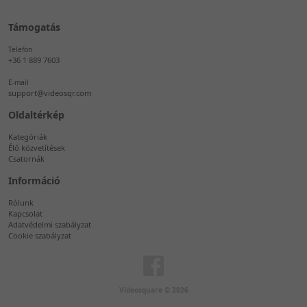
Támogatás
Telefon
+36 1 889 7603
E-mail
support@videosqr.com
Oldaltérkép
Kategóriák
Élő közvetítések
Csatornák
Információ
Rólunk
Kapcsolat
Adatvédelmi szabályzat
Cookie szabályzat
Videosquare © 2026