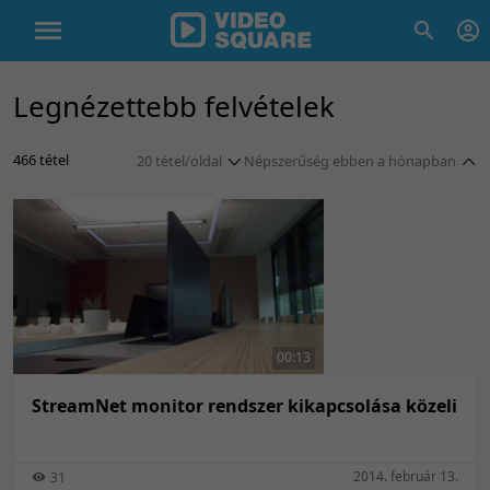
Legnézettebb felvételek
466 tétel
20 tétel/oldal
Népszerűség ebben a hónapban
5 tétel/oldal
Népszerűség szerint
10 tétel/oldal
Népszerűség szerint
20 tétel/oldal
Népszerűség ezen a héten
50 tétel/oldal
Népszerűség ezen a héten
100 tétel/oldal
Népszerűség ebben a hónapban
00:13
Népszerűség ebben a hónapban
StreamNet monitor rendszer kikapcsolása közeli
2014. február 13.
31