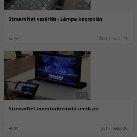
00:42
StreamNet vezérlés - Lámpa kapcsolás
2014. február 13.
266
01:31
StreamNet monitorkiemelő rendszer
2014. május 26.
89