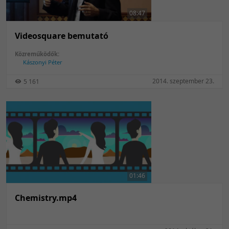
08:47
Videosquare bemutató
Közreműködők:
Kászonyi Péter
2014. szeptember 23.
5 161
01:46
Chemistry.mp4