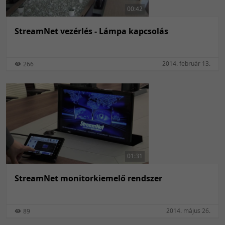
00:42
StreamNet vezérlés - Lámpa kapcsolás
2014. február 13.
266
01:31
StreamNet monitorkiemelő rendszer
2014. május 26.
89