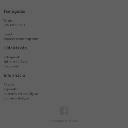
Támogatás
Telefon
+36 1 889 7603
E-mail
support@videosqr.com
Oldaltérkép
Kategóriák
Élő közvetítések
Csatornák
Információ
Rólunk
Kapcsolat
Adatvédelmi szabályzat
Cookie szabályzat
Videosquare © 2026