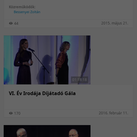
Közreműködők:
Bessenyei Zoltán
2015. május 21.
44
01:18:18
VI. Év Irodája Díjátadó Gála
2016. február 11.
170