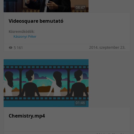
08:47
Videosquare bemutató
Közreműködők:
Kászonyi Péter
2014. szeptember 23.
5 161
01:46
Chemistry.mp4