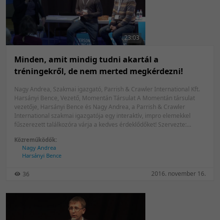
23:03
Minden, amit mindig tudni akartál a
tréningekről, de nem merted megkérdezni!
Nagy Andrea, Szakmai igazgató, Parrish & Crawler International Kft.
Harsányi Bence, Vezető, Momentán Társulat A Momentán társulat
vezetője, Harsányi Bence és Nagy Andrea, a Parrish & Crawler
International szakmai igazgatója egy interaktív, impro elemekkel
fűszerezett találkozóra várja a kedves érdeklődőket! Szervezte:
Parrish & Crawler International
Közreműködők:
Nagy Andrea
Harsányi Bence
2016. november 16.
36