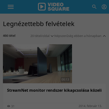
Legnézettebb felvételek
466 tétel
20 tétel/oldal
Népszerűség ebben a hónapban
5 tétel/oldal
Népszerűség szerint
10 tétel/oldal
Népszerűség szerint
20 tétel/oldal
Népszerűség ezen a héten
50 tétel/oldal
Népszerűség ezen a héten
100 tétel/oldal
Népszerűség ebben a hónapban
00:13
Népszerűség ebben a hónapban
StreamNet monitor rendszer kikapcsolása közeli
2014. február 13.
31