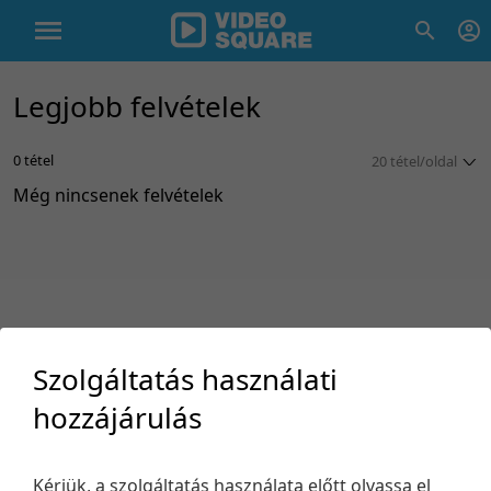
Legjobb felvételek
0 tétel
20 tétel/oldal
Még nincsenek felvételek
5 tétel/oldal
10 tétel/oldal
20 tétel/oldal
50 tétel/oldal
100 tétel/oldal
Szolgáltatás használati
hozzájárulás
Támogatás
Kérjük, a szolgáltatás használata előtt olvassa el