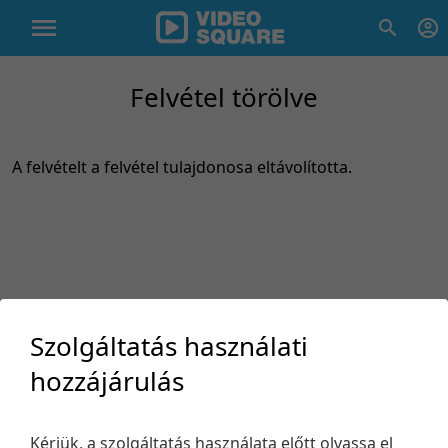
Felvétel törölve
A felvételt a felvétel tulajdonosa eltávolította.
Szolgáltatás használati
hozzájárulás
Támogatás
Kérjük, a szolgáltatás használata előtt olvassa el