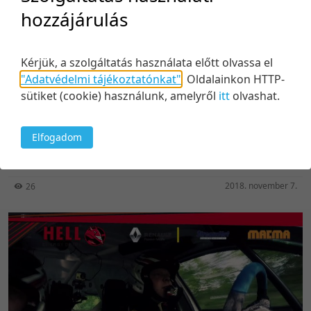
hozzájárulás
Kérjük, a szolgáltatás használata előtt olvassa el
"Adatvédelmi tájékoztatónkat"
.
Oldalainkon HTTP-
25:58
sütiket (cookie) használunk, amelyről
itt
olvashat.
Legjobb gyakorlat karrier oldal fejlesztéshez. Az
online jelöltélmény „Nice to have” vagy „Must
Elfogadom
have” a toborzási hatékonyság növeléséhez?
Közreműködők:
Zvezdovics Anita
2018. november 7.
26