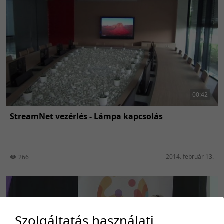
00:42
StreamNet vezérlés - Lámpa kapcsolás
2014. február 13.
266
Szolgáltatás használati