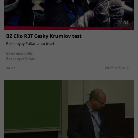
01:54
BZ Clio R3T Cesky Krumlov test
Bessenyey Zoltán autó teszt
Közreműködők:
Bessenyei Zoltán
2015. május 21.
44