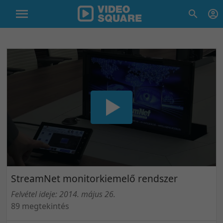
StreamNet monitorkiemelő rendszer
Felvétel ideje: 2014. május 26.
89 megtekintés