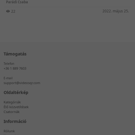
Parádi Csaba
2022. május 25.
22
Támogatás
Telefon
+36 1 889 7603
E-mail
support@videosqr.com
Oldaltérkép
Kategóriák
Élő közvetítések
Csatornák
Információ
Rólunk