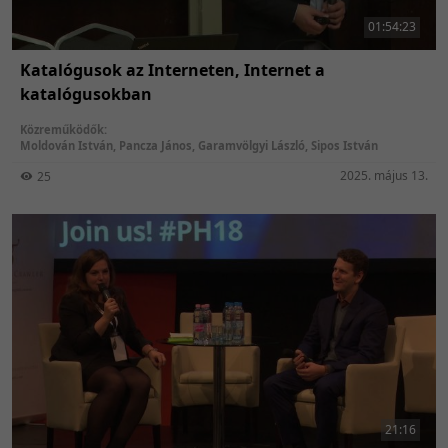
01:54:23
Katalógusok az Interneten, Internet a
katalógusokban
Közreműködők:
Moldován István
,
Pancza János
,
Garamvölgyi László
,
Sipos István
2025. május 13.
25
21:16