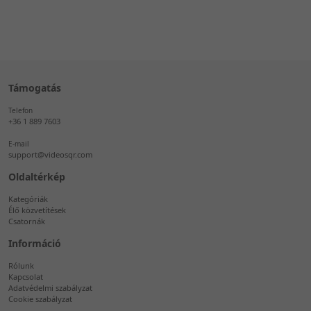
Támogatás
Telefon
+36 1 889 7603
E-mail
support@videosqr.com
Oldaltérkép
Kategóriák
Élő közvetítések
Csatornák
Információ
Rólunk
Kapcsolat
Adatvédelmi szabályzat
Cookie szabályzat