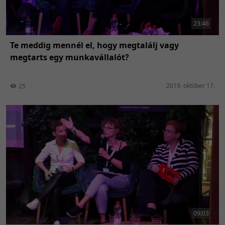
23:46
Te meddig mennél el, hogy megtalálj vagy
megtarts egy munkavállalót?
2019. október 17.
25
09:03