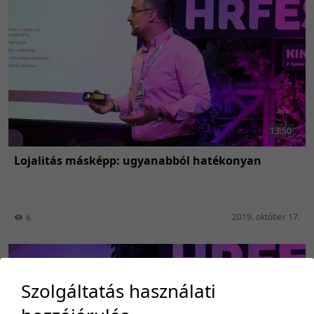
13:50
Lojalitás másképp: ugyanabból hatékonyan
2019. október 17.
6
Szolgáltatás használati