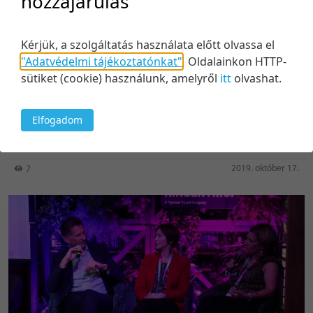
hozzájárulás
Kérjük, a szolgáltatás használata előtt olvassa el
"Adatvédelmi tájékoztatónkat"
.
Oldalainkon HTTP-
sütiket (cookie) használunk, amelyről
itt
olvashat.
22:42
Találd meg a saját hangodat!
Elfogadom
Közreműködők:
Palya Bea
2019. október 17.
7