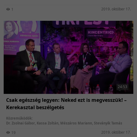
2019. október 17.
1
24:53
Csak egészség legyen: Neked ezt is megvesszük! –
Kerekasztal beszélgetés
Közreműködők:
Dr. Zsolnai Gábor
,
Kassa Zoltán
,
Mészáros Mariann
,
Steványik Tamás
2019. október 17.
19