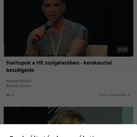
23:33
Startupok a HR szolgálatában - kerekasztal
beszélgetés
Közreműködők:
Barathi Tamás
2018. november 8.
9