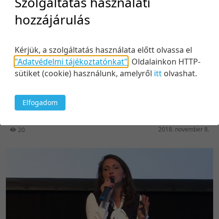
Szolgáltatás használati
hozzájárulás
Kérjük, a szolgáltatás használata előtt olvassa el
31:25
"Adatvédelmi tájékoztatónkat"
.
Oldalainkon HTTP-
sütiket (cookie) használunk, amelyről
itt
olvashat.
A nagy Ő - Szervezeti elköteleződés emelése
gyakorlati tapasztalatokon keresztül
Elfogadom
Közreműködők:
Szabó Zsófia
,
Ilosvai Péter
2018. november 8.
20