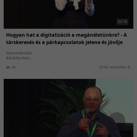
32:16
Hogyan hat a digitalizáció a magánéletünkre? - A
társkeresés és a párkapcsolatok jelene és jövője
Közreműködők:
Bánitzky Kata
2018. november 8.
39