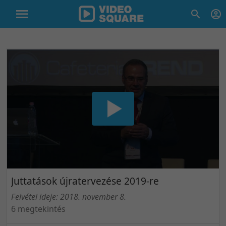
Juttatások újratervezése 2019-re
Felvétel ideje: 2018. november 8.
6 megtekintés