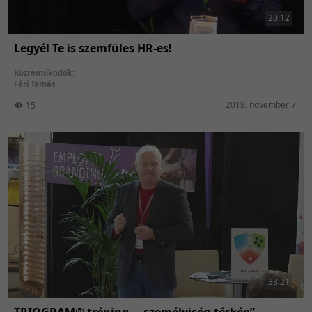
20:12
Legyél Te is szemfüles HR-es!
Közreműködők:
Fári Tamás
2018. november 7.
15
38:21
TRIOGRAM® tréning - „személyiség-térkép”