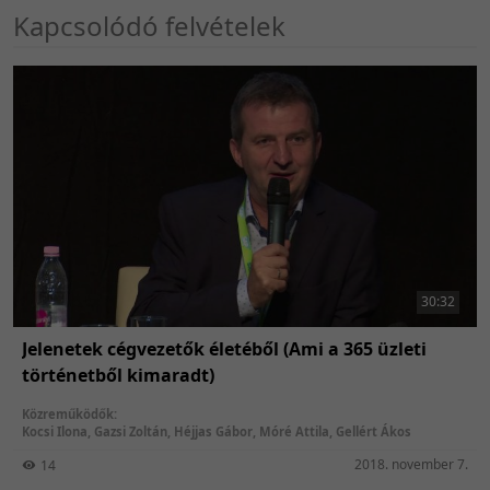
Kapcsolódó felvételek
30:32
Jelenetek cégvezetők életéből (Ami a 365 üzleti
történetből kimaradt)
Közreműködők:
Kocsi Ilona
,
Gazsi Zoltán
,
Héjjas Gábor
,
Móré Attila
,
Gellért Ákos
2018. november 7.
14