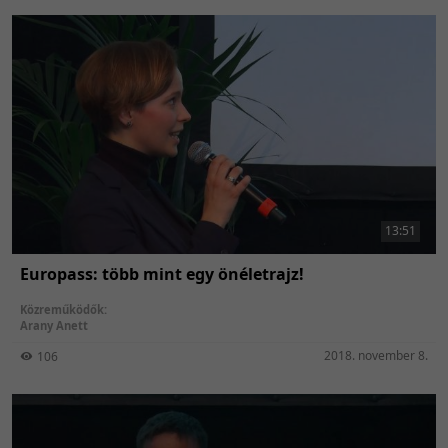
13:51
Europass: több mint egy önéletrajz!
Közreműködők:
Arany Anett
2018. november 8.
106