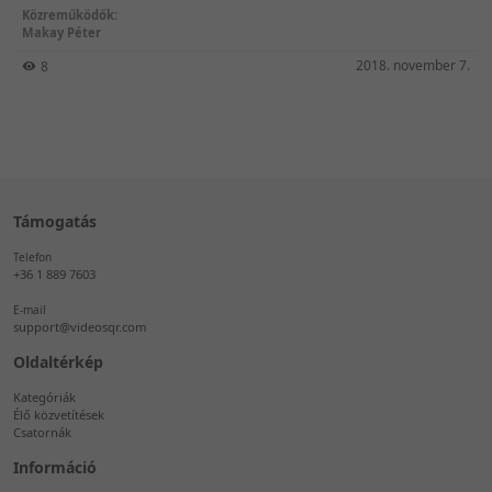
munkavállalót.
Közreműködők:
Makay Péter
2018. november 7.
8
Támogatás
Telefon
+36 1 889 7603
E-mail
support@videosqr.com
Oldaltérkép
Kategóriák
Élő közvetítések
Csatornák
Információ