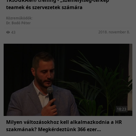
teamek és szervezetek számára
Közreműködők:
Dr. Bodó Péter
2018. november 8.
43
18:23
Milyen változásokhoz kell alkalmazkodnia a HR
szakmának? Megkérdeztünk 366 ezer