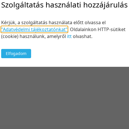
Szolgáltatás használati hozzájárulás
Kérjük, a szolgáltatás használata előtt olvassa el
"Adatvédelmi tájékoztatónkat"
.
Oldalainkon HTTP-sütiket
(cookie) használunk, amelyről
itt
olvashat.
Elfogadom