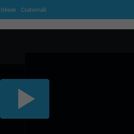
títések
Csatornák