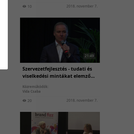
2018. november 7.
10
21:49
Szervezetfejlesztés - tudati és
viselkedési mintákat elemző
computerrel
Közreműködők:
Vida Csaba
2018. november 7.
20