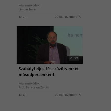
magánélet HD egyensúlya
Közreműködők:
Limpár Imre
2018. november 7.
28
29:59
Szabályteljesítés százötvenkét
másodpercenként
Közreműködők:
Prof. Baracskai Zoltán
2018. november 7.
40