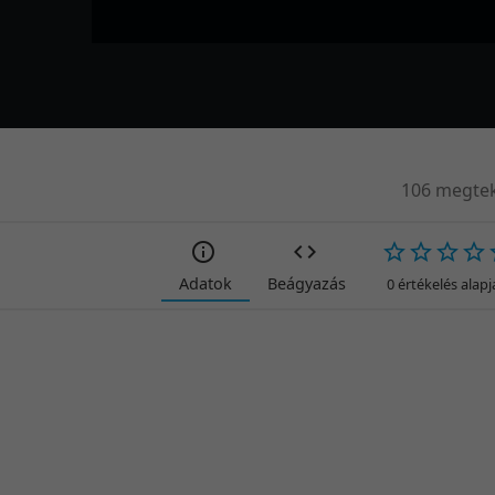
106 megtek
Adatok
Beágyazás
0 értékelés alap