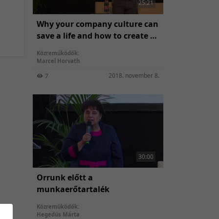
25:21
Why your company culture can
save a life and how to create a
culture the Virgin way
Közreműködők:
Marcel Horvath
2018. november 8.
7
30:00
Orrunk előtt a
munkaerőtartalék
Közreműködők:
Hegedűs Márta