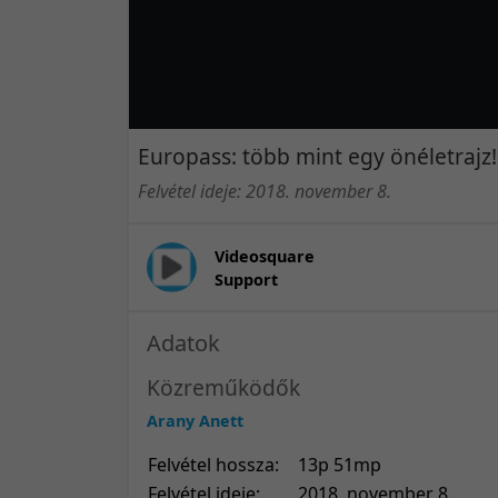
Europass: több mint egy önéletrajz!
Felvétel ideje: 2018. november 8.
Videosquare
Support
Adatok
Közreműködők
Arany Anett
Felvétel hossza:
13p 51mp
Felvétel ideje:
2018. november 8.