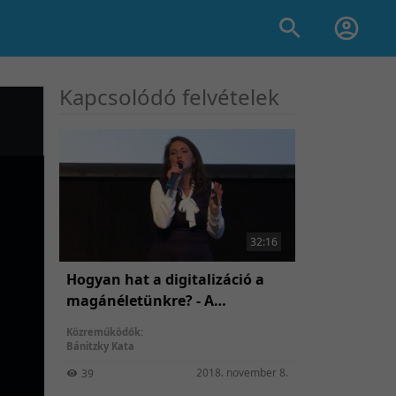
Kapcsolódó felvételek
32:16
Hogyan hat a digitalizáció a
magánéletünkre? - A
társkeresés és a
Közreműködők:
párkapcsolatok jelene és jövője
Bánitzky Kata
2018. november 8.
39