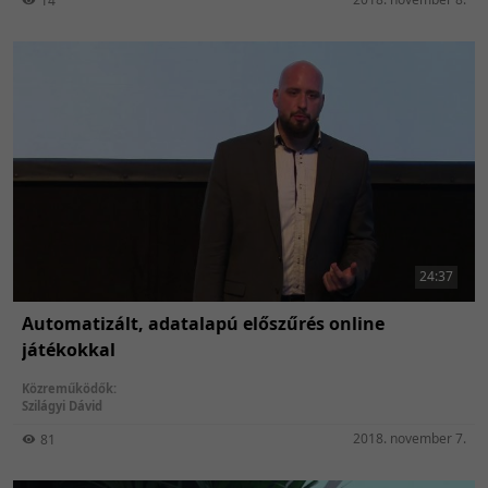
14
24:37
Automatizált, adatalapú előszűrés online
játékokkal
Közreműködők:
Szilágyi Dávid
2018. november 7.
81