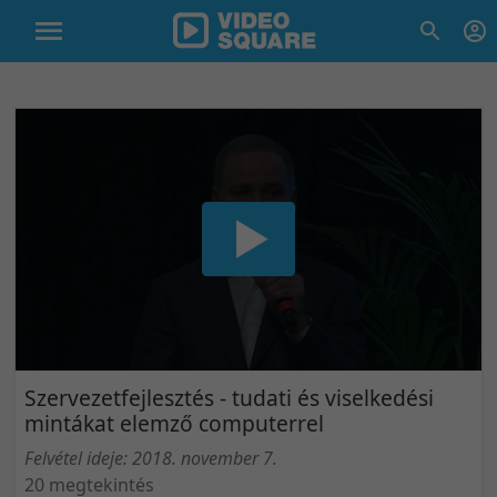
Szervezetfejlesztés - tudati és viselkedési
mintákat elemző computerrel
Felvétel ideje: 2018. november 7.
20 megtekintés