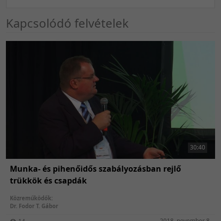
Kapcsolódó felvételek
30:40
Munka- és pihenőidős szabályozásban rejlő
trükkök és csapdák
Közreműködők:
Dr. Fodor T. Gábor
2018. november 8.