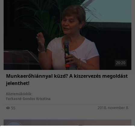
20:20
Munkaerőhiánnyal küzd? A kiszervezés megoldást
jelenthet!
Közreműködők:
Farkasné Gondos Krisztina
2018. november 8.
55