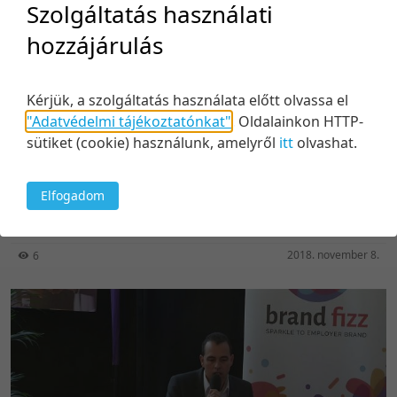
Szolgáltatás használati
hozzájárulás
Kérjük, a szolgáltatás használata előtt olvassa el
"Adatvédelmi tájékoztatónkat"
.
Oldalainkon HTTP-
sütiket (cookie) használunk, amelyről
itt
olvashat.
28:37
Juttatások újratervezése 2019-re
Elfogadom
Közreműködők:
Fata László
2018. november 8.
6