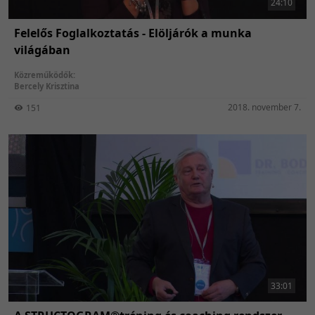
24:10
Felelős Foglalkoztatás - Elöljárók a munka
világában
Közreműködők:
Bercely Krisztina
2018. november 7.
151
33:01