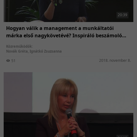
20:39
Hogyan válik a management a munkáltatói
márka első nagykövetévé? Inspiráló beszámoló
egy valódi vezetői bevonáson és munkavállalói
Közreműködők:
élményen alapuló employer branding stratégia
Novák Gréta
,
Ignátkó Zsuzsanna
építéséről
2018. november 8.
51