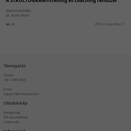
A STRUCTOGRAM®tréning és coaching rendszer
Közreműködők:
Dr. Bodó Péter
2018. november 7.
46
Támogatás
Telefon
+36 1 889 7603
E-mail
support@videosqr.com
Oldaltérkép
Kategóriák
Élő közvetítések
Csatornák