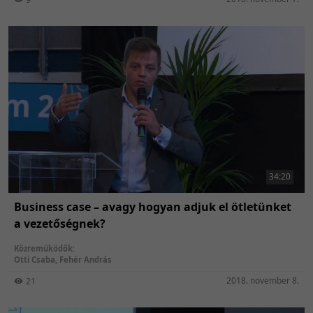
34:20
Business case – avagy hogyan adjuk el ötletünket
a vezetőségnek?
Közreműködők:
Otti Csaba
,
Fehér András
2018. november 8.
21