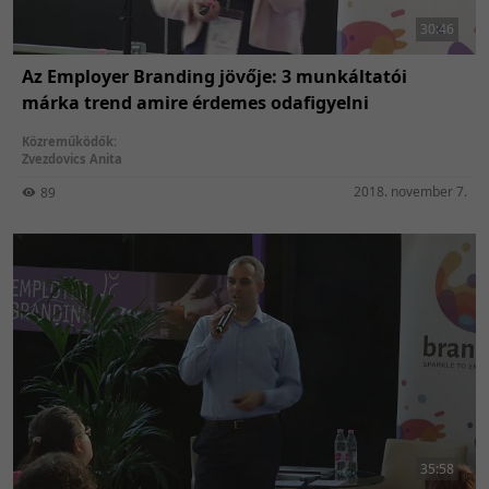
30:46
Az Employer Branding jövője: 3 munkáltatói
márka trend amire érdemes odafigyelni
Közreműködők:
Zvezdovics Anita
2018. november 7.
89
35:58