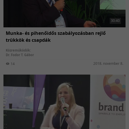
30:40
Munka- és pihenőidős szabályozásban rejlő
trükkök és csapdák
Közreműködők:
Dr. Fodor T. Gábor
2018. november 8.
14