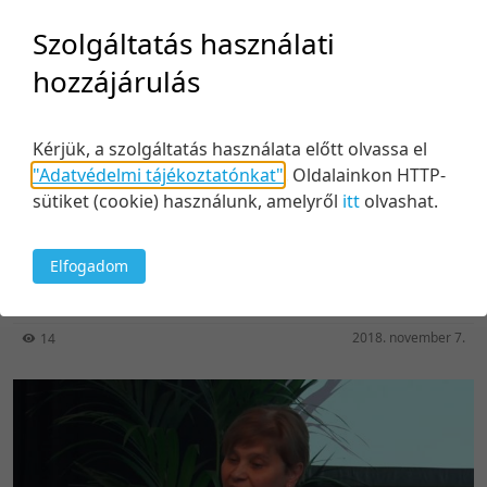
Szolgáltatás használati
hozzájárulás
Kérjük, a szolgáltatás használata előtt olvassa el
"Adatvédelmi tájékoztatónkat"
.
Oldalainkon HTTP-
30:32
sütiket (cookie) használunk, amelyről
itt
olvashat.
Jelenetek cégvezetők életéből (Ami a 365 üzleti
történetből kimaradt)
Elfogadom
Közreműködők:
Kocsi Ilona
,
Gazsi Zoltán
,
Héjjas Gábor
,
Móré Attila
,
Gellért Ákos
2018. november 7.
14