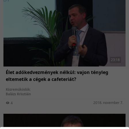
23:18
Élet adókedvezmények nélkül: vajon tényleg
eltemetik a cégek a cafeteriát?
Közreműködők:
Balázs Krisztián
2018. november 7.
4