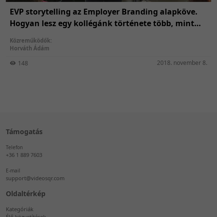
EVP storytelling az Employer Branding alapköve.
Hogyan lesz egy kollégánk története több, mint
egy idézet és miként adhatnak a személyes sztorik
Közreműködők:
szárnyakat a cég munkáltatói márkájának?
Horváth Ádám
2018. november 8.
148
Támogatás
Telefon
+36 1 889 7603
E-mail
support@videosqr.com
Oldaltérkép
Kategóriák
Élő közvetítések