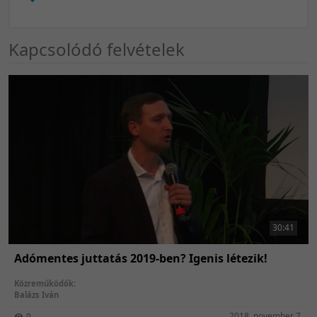
Kapcsolódó felvételek
30:41
Adómentes juttatás 2019-ben? Igenis létezik!
Közreműködők:
Balázs Iván
2018. november 7.
9