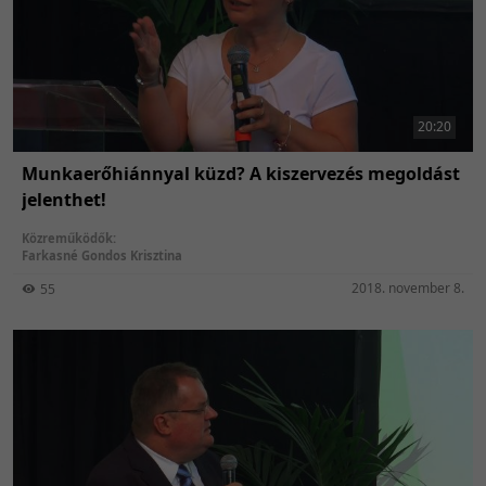
20:20
Munkaerőhiánnyal küzd? A kiszervezés megoldást
jelenthet!
Közreműködők:
Farkasné Gondos Krisztina
2018. november 8.
55