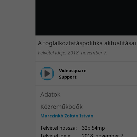
A foglalkoztatáspolitika aktualitásai
Felvétel ideje: 2018. november 7.
Videosquare
Support
Adatok
Közreműködők
Marczinkó Zoltán István
Felvétel hossza:
32p 54mp
Felvétel ideje:
2018. november 7.