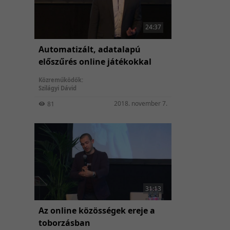
24:37
Automatizált, adatalapú
előszűrés online játékokkal
Közreműködők:
Szilágyi Dávid
2018. november 7.
81
31:13
Az online közösségek ereje a
toborzásban