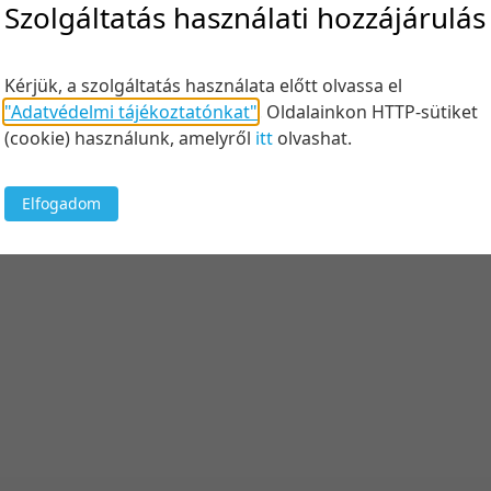
Szolgáltatás használati hozzájárulás
Kérjük, a szolgáltatás használata előtt olvassa el
"Adatvédelmi tájékoztatónkat"
.
Oldalainkon HTTP-sütiket
(cookie) használunk, amelyről
itt
olvashat.
Elfogadom