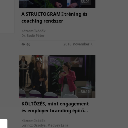
33:01
A STRUCTOGRAM®tréning és
coaching rendszer
Közreműködők:
Dr. Bodó Péter
2018. november 7.
46
36:16
KÖLTÖZÉS, mint engagement
és employer branding építő
sztori? - Egy új székházba
Közreműködők:
költözés humán hatásainak
Lőrincz Orsolya
,
Medvey Leila