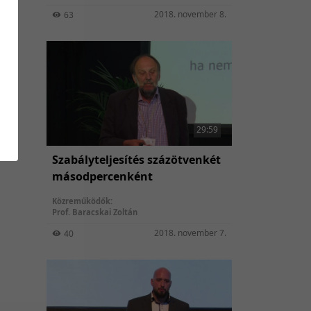
elemzése
2018. november 8.
63
29:59
Szabályteljesítés százötvenkét
másodpercenként
Közreműködők:
Prof. Baracskai Zoltán
2018. november 7.
40