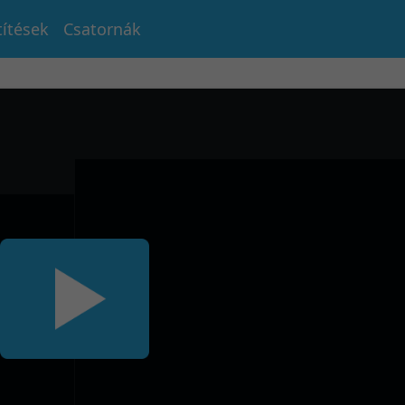
títések
Csatornák