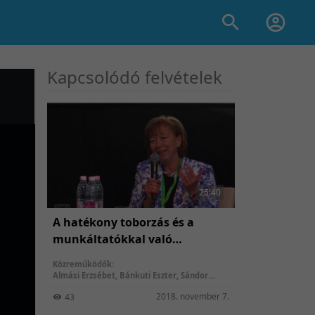
Kapcsolódó felvételek
25:40
A hatékony toborzás és a
munkáltatókkal való
partnerség kiépítése a
Közreműködők:
foglalkoztatási paktumokban
Almási Erzsébet
,
Bánkuti Eszter
,
Sándor
Sándor Ildikó
,
Dr. Biroszné Móritz Zsuzsanna
2018. november 7.
43