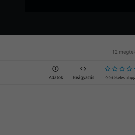
12 megtek
Adatok
Beágyazás
0 értékelés alap