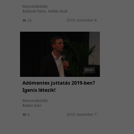
Közreműködők:
Balázsik Péter
,
Kelliár Zsolt
2018. november 8.
25
30:41
Adómentes juttatás 2019-ben?
Igenis létezik!
Közreműködők:
Balázs Iván
2018. november 7.
9