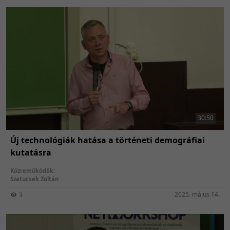
30:50
Új technológiák hatása a történeti demográfiai
kutatásra
Közreműködők:
Szatucsek Zoltán
2025. május 14.
3