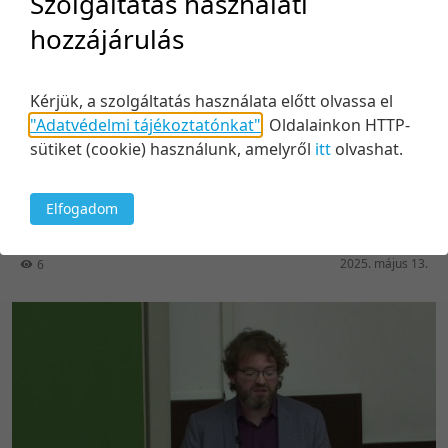
Szolgáltatás használati
hozzájárulás
Kérjük, a szolgáltatás használata előtt olvassa el
"Adatvédelmi tájékoztatónkat"
.
Oldalainkon HTTP-
08:51
sütiket (cookie) használunk, amelyről
itt
olvashat.
A Pro-M Zrt. Vezérigazgatójának köszöntője
Elfogadom
Közreműködők:
Dr. Ferenc Balla
2025. május 13.
6