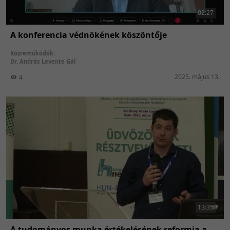
02:27
A konferencia védnökének köszöntője
Közreműködők:
Dr. András Levente Gál
2025. május 13.
4
13:35
A tudományos munka értékelésének reformja a