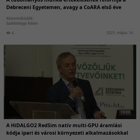
Debreceni Egyetemen, avagy a CoARA első éve
Közreműködők:
Száldobágyi Ádám
2025. május 14.
4
19:09
A HiDALGO2 RedSim natív multi-GPU áramlási
kódja ipari és városi környezeti alkalmazásokkal