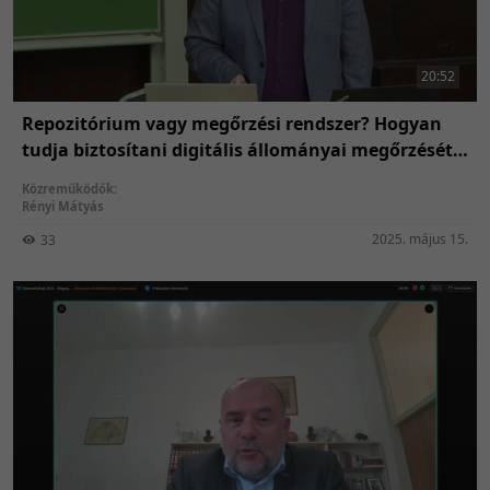
20:52
Repozitórium vagy megőrzési rendszer? Hogyan
tudja biztosítani digitális állományai megőrzését
egy nemzeti könyvtár?
Közreműködők:
Rényi Mátyás
2025. május 15.
33