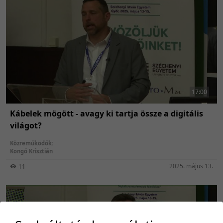
17:00
Kábelek mögött - avagy ki tartja össze a digitális
világot?
Közreműködők:
Kongó Krisztián
2025. május 13.
11