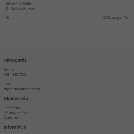
Közreműködők:
Dr. Zoltán Horváth
2025. május 13.
1
Támogatás
Telefon
+36 1 889 7603
E-mail
support@videosqr.com
Oldaltérkép
Kategóriák
Élő közvetítések
Csatornák
Információ