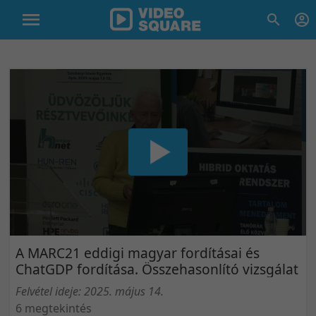
A MARC21 eddigi magyar fordításai és
ChatGDP fordítása. Összehasonlító vizsgálat
Felvétel ideje: 2025. május 14.
6 megtekintés