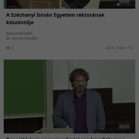
06:09
A Széchenyi István Egyetem rektorának
köszöntője
Közreműködők:
Dr. Ferenc Friedler
2025. május 13.
2
20:52