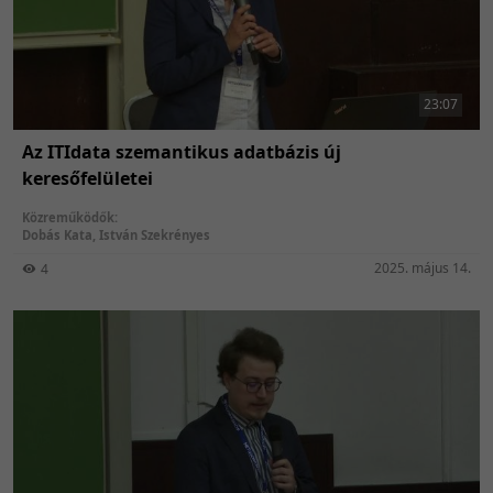
23:07
Az ITIdata szemantikus adatbázis új
keresőfelületei
Közreműködők:
Dobás Kata
,
István Szekrényes
2025. május 14.
4