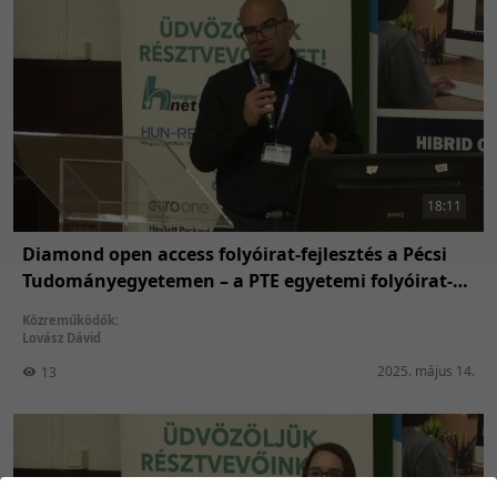
18:11
Diamond open access folyóirat-fejlesztés a Pécsi
Tudományegyetemen – a PTE egyetemi folyóirat-
támogatási pályázat első két évének tapasztalatai
Közreműködők:
Lovász Dávid
2025. május 14.
13