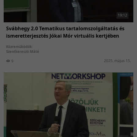
19:12
Svábhegy 2.0 Tematikus tartalomszolgáltatás és
ismeretterjesztés Jókai Mór virtuális kertjében
Közreműködők:
Szentkereszti Máté
2025. május 15.
9