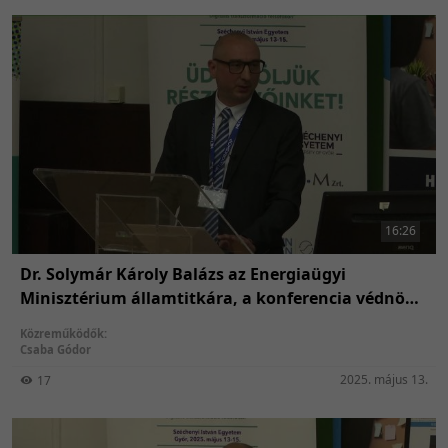
16:26
Dr. Solymár Károly Balázs az Energiaügyi
Minisztérium államtitkára, a konferencia védnöke
képviseletében Gódor Csaba, helyettes államtitkár
Közreműködők:
nyitó előadása
Csaba Gódor
2025. május 13.
17