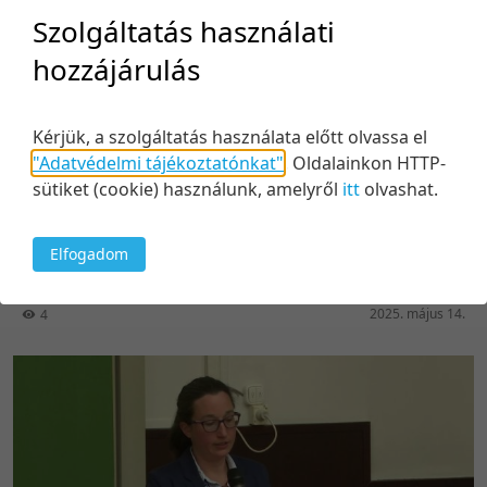
Szolgáltatás használati
hozzájárulás
Kérjük, a szolgáltatás használata előtt olvassa el
20:44
"Adatvédelmi tájékoztatónkat"
.
Oldalainkon HTTP-
sütiket (cookie) használunk, amelyről
itt
olvashat.
Vezetői információs rendszer az Open Access
publikációk rendszerszintű nyomon követésére a
Debreceni Egyetemen
Elfogadom
Közreműködők:
Kiss Anikó
2025. május 14.
4