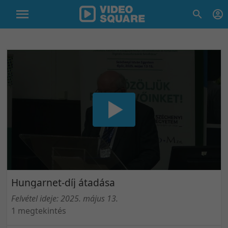
Hungarnet-díj átadása
Felvétel ideje: 2025. május 13.
1 megtekintés