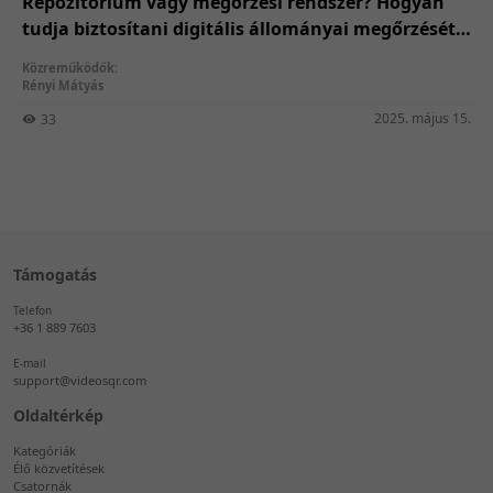
Repozitórium vagy megőrzési rendszer? Hogyan
tudja biztosítani digitális állományai megőrzését
egy nemzeti könyvtár?
Közreműködők:
Rényi Mátyás
2025. május 15.
33
Támogatás
Telefon
+36 1 889 7603
E-mail
support@videosqr.com
Oldaltérkép
Kategóriák
Élő közvetítések
Csatornák