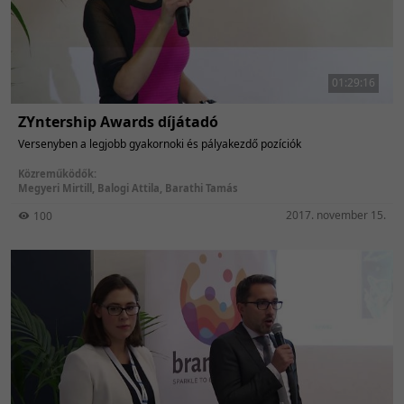
01:29:16
ZYntership Awards díjátadó
Versenyben a legjobb gyakornoki és pályakezdő pozíciók
Közreműködők:
Megyeri Mirtill
,
Balogi Attila
,
Barathi Tamás
2017. november 15.
100