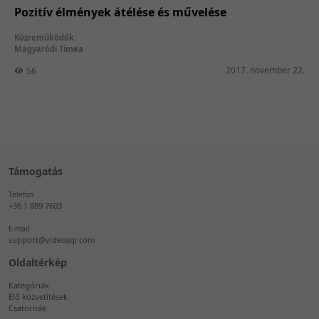
Pozitív élmények átélése és művelése
Közreműködők:
Magyaródi Tímea
2017. november 22.
56
Támogatás
Telefon
+36 1 889 7603
E-mail
support@videosqr.com
Oldaltérkép
Kategóriák
Élő közvetítések
Csatornák