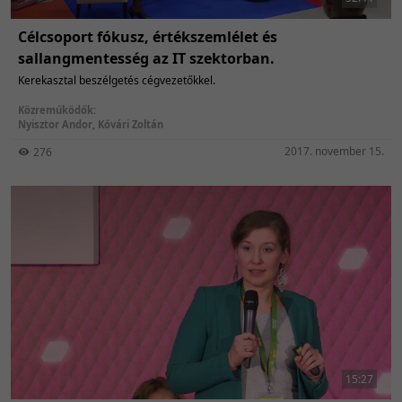
Célcsoport fókusz, értékszemlélet és
sallangmentesség az IT szektorban.
Kerekasztal beszélgetés cégvezetőkkel.
Közreműködők:
Nyisztor Andor
,
Kővári Zoltán
2017. november 15.
276
15:27