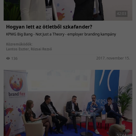
42:03
Hogyan lett az ötletből szkafander?
KPMG Big Bang - Not Just a Theory - employer branding kampány
Közreműködők:
Lantos Eszter
,
Rózsai Rezső
2017. november 15.
136
52:44