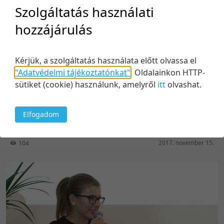
Szolgáltatás használati
hozzájárulás
Kérjük, a szolgáltatás használata előtt olvassa el
"Adatvédelmi tájékoztatónkat"
.
Oldalainkon HTTP-
29:35
sütiket (cookie) használunk, amelyről
itt
olvashat.
Employer branding élesben: hogyan vegyünk fel
300 IT szakembert 1 év alatt?
Elfogadom
2017. november 15.
104