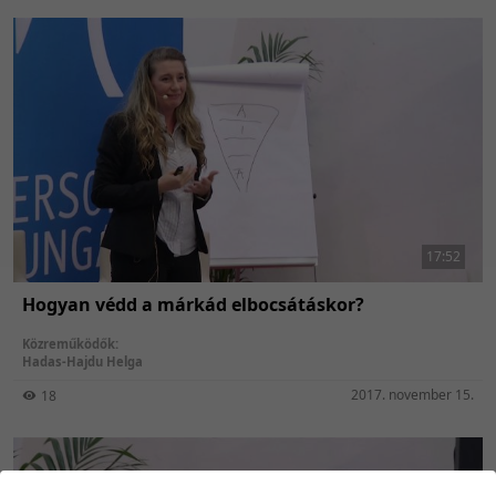
17:52
Hogyan védd a márkád elbocsátáskor?
Közreműködők:
Hadas-Hajdu Helga
2017. november 15.
18