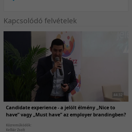
Kapcsolódó felvételek
44:32
Candidate experience - a jelölt élmény „Nice to
have” vagy „Must have” az employer brandingben?
Közreműködők:
Kelliár Zsolt