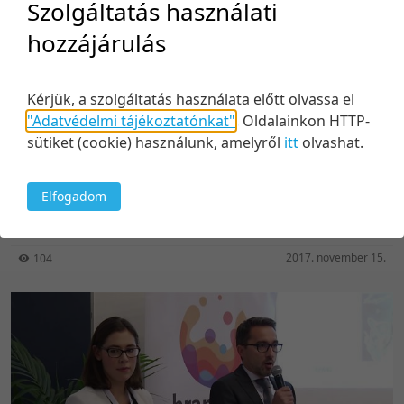
Szolgáltatás használati
hozzájárulás
Kérjük, a szolgáltatás használata előtt olvassa el
"Adatvédelmi tájékoztatónkat"
.
Oldalainkon HTTP-
sütiket (cookie) használunk, amelyről
itt
olvashat.
29:35
Employer branding élesben: hogyan vegyünk fel
Elfogadom
300 IT szakembert 1 év alatt?
2017. november 15.
104