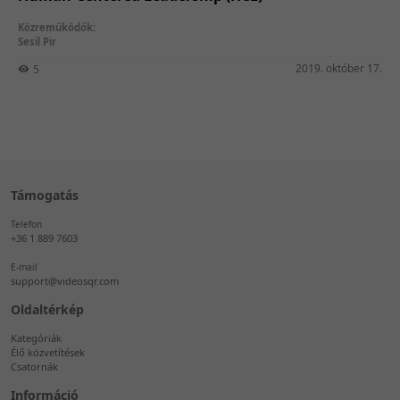
Közreműködők:
Sesil Pir
2019. október 17.
5
Támogatás
Telefon
+36 1 889 7603
E-mail
support@videosqr.com
Oldaltérkép
Kategóriák
Élő közvetítések
Csatornák
Információ