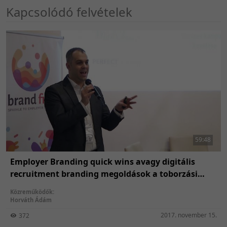
Kapcsolódó felvételek
59:48
Employer Branding quick wins avagy digitális
recruitment branding megoldások a toborzási
célunkhoz hangolva
Közreműködők:
Horváth Ádám
2017. november 15.
372