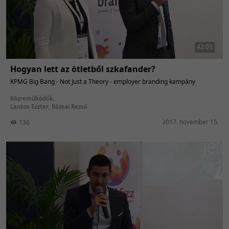
42:03
Hogyan lett az ötletből szkafander?
KPMG Big Bang - Not Just a Theory - employer branding kampány
Közreműködők:
Lantos Eszter
,
Rózsai Rezső
2017. november 15.
136