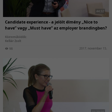
44:32
Candidate experience - a jelölt élmény „Nice to
have” vagy „Must have” az employer brandingben?
Közreműködők:
Kelliár Zsolt
2017. november 15.
98
01:29:16