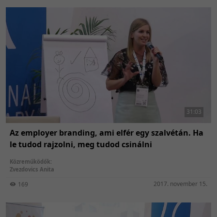
31:03
Az employer branding, ami elfér egy szalvétán. Ha
le tudod rajzolni, meg tudod csinálni
Közreműködők:
Zvezdovics Anita
2017. november 15.
169