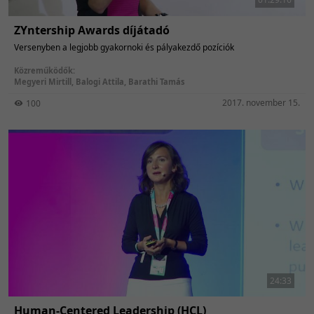
ZYntership Awards díjátadó
Versenyben a legjobb gyakornoki és pályakezdő pozíciók
Közreműködők:
Megyeri Mirtill
,
Balogi Attila
,
Barathi Tamás
2017. november 15.
100
24:33
Human-Centered Leadership (HCL)