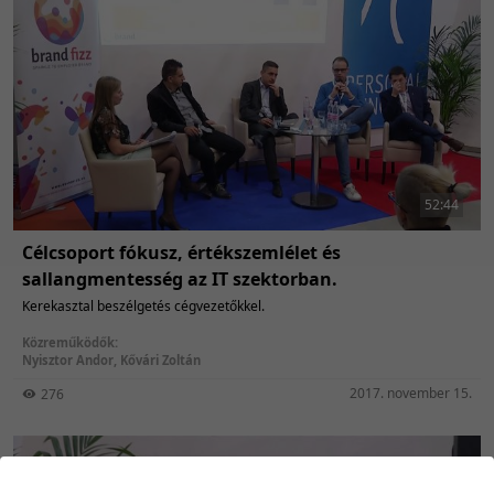
52:44
Célcsoport fókusz, értékszemlélet és
sallangmentesség az IT szektorban.
Kerekasztal beszélgetés cégvezetőkkel.
Közreműködők:
Nyisztor Andor
,
Kővári Zoltán
2017. november 15.
276