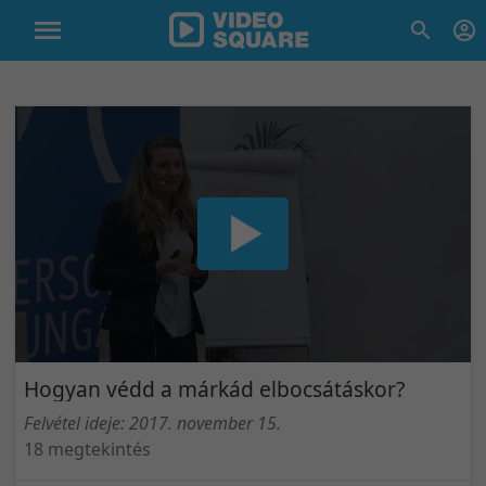
Hogyan védd a márkád elbocsátáskor?
Felvétel ideje: 2017. november 15.
18 megtekintés