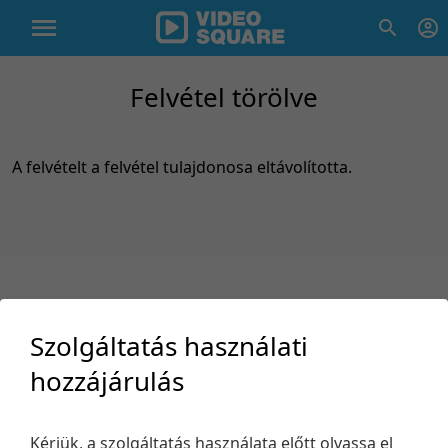
Felvétel törölve
A felvételt a felvétel tulajdonosa eltávolította.
Szolgáltatás használati
hozzájárulás
Támogatás
Kérjük, a szolgáltatás használata előtt olvassa el