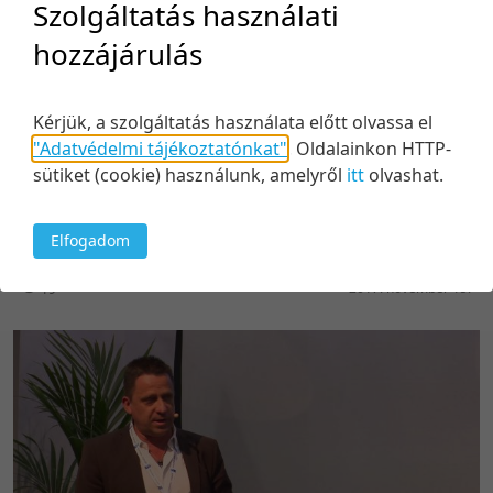
Szolgáltatás használati
hozzájárulás
Kérjük, a szolgáltatás használata előtt olvassa el
23:28
"Adatvédelmi tájékoztatónkat"
.
Oldalainkon HTTP-
Intrapreneur
sütiket (cookie) használunk, amelyről
itt
olvashat.
A vállalati vállalkozó
Közreműködők:
Elfogadom
Petheő Attila
2017. november 15.
19