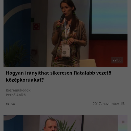
29:03
Hogyan irányíthat sikeresen fiatalabb vezető
középkorúakat?
Közreműködők:
Pethő Anikó
2017. november 15.
64