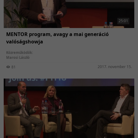
25:01
MENTOR program, avagy a mai generáció
valóságshowja
Közreműködők:
Marosi László
2017. november 15.
81