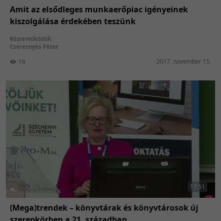
Amit az elsődleges munkaerőpiac igényeinek
kiszolgálása érdekében teszünk
Közreműködők:
Cseresnyés Péter
2017. november 15.
19
17:51
(Mega)trendek – könyvtárak és könyvtárosok új
szerepkörben a 21. században