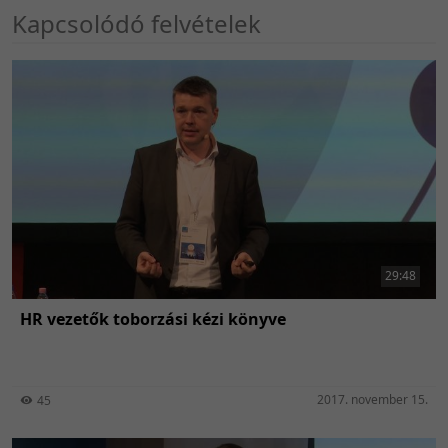
Kapcsolódó felvételek
29:48
HR vezetők toborzási kézi könyve
2017. november 15.
45