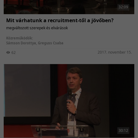
32:09
Mit várhatunk a recruitment-től a jövőben?
megváltozott szerepek és elvárások
Közreműködők:
Sámson Dorottya
,
Greguss Csaba
2017. november 15.
62
30:12