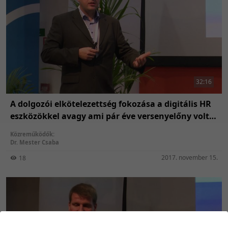
32:16
A dolgozói elkötelezettség fokozása a digitális HR
eszközökkel avagy ami pár éve versenyelőny volt,
az ma már kötelező
Közreműködők:
Dr. Mester Csaba
2017. november 15.
18