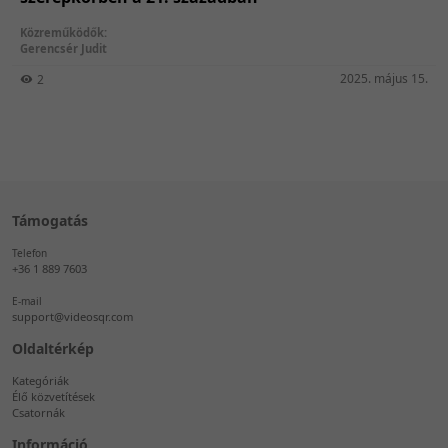
Közreműködők:
Gerencsér Judit
2025. május 15.
2
Támogatás
Telefon
+36 1 889 7603
E-mail
support@videosqr.com
Oldaltérkép
Kategóriák
Élő közvetítések
Csatornák
Információ