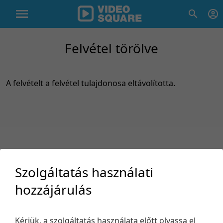
Felvétel törölve
A felvételt a felvétel tulajdonosa eltávolította.
Szolgáltatás használati
hozzájárulás
Támogatás
Kérjük, a szolgáltatás használata előtt olvassa el