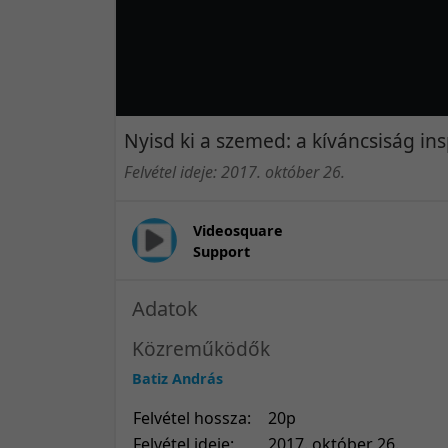
Nyisd ki a szemed: a kíváncsiság ins
Felvétel ideje: 2017. október 26.
Videosquare
Support
Adatok
Közreműködők
Batiz András
Felvétel hossza:
20p
Felvétel ideje:
2017. október 26.