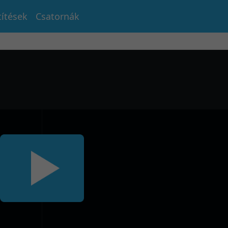
títések
Csatornák