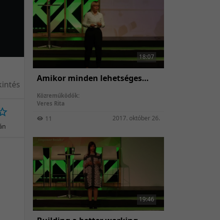
18:07
Amikor minden lehetséges…
intés
Közreműködők:
Veres Rita
2017. október 26.
11
ján
19:46