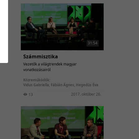
31:54
Számmisztika
Vezetők a világtrendek magyar
vonatkozásairól
Közreműködők:
Vidus Gabriella
,
Fábián Ágnes
,
Hegedüs Éva
2017. október 26.
13