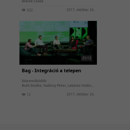
Masek Csaba
2017. október 26.
322
25:13
Bag - Integráció a telepen
Közreműködők:
Both Emőke
,
Halácsy Péter
,
Lakatos Heléna
,
Sárdi Dániel
2017. október 26.
12