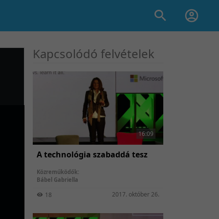
Kapcsolódó felvételek
16:09
A technológia szabaddá tesz
Közreműködők:
Bábel Gabriella
2017. október 26.
18