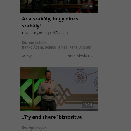
17:34
Az a szabály, hogy nincs
szabály!
Holacracy vs. Squadification
Közreműködők:
Bankó Ádám
,
Boldog Tamás
,
Kánai András
2017. október 26.
141
19:26
„Try and share” biztosítva
Közreműködők: