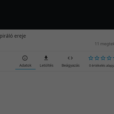
piráló ereje
11 megtek
Adatok
Letöltés
Beágyazás
0 értékelés alap