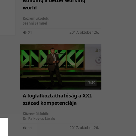
Building a better working
world
Közreműködők:
Seshni Samuel
2017. október 26.
21
13:49
A foglalkoztathatóság a XXI.
század kompetenciája
Közreműködők:
Dr. Palkovics László
2017. október 26.
11