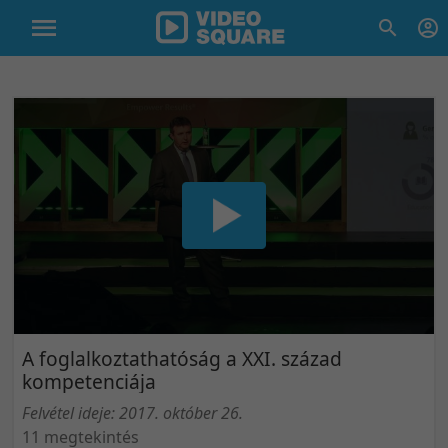
A foglalkoztathatóság a XXI. század
kompetenciája
Felvétel ideje: 2017. október 26.
11 megtekintés