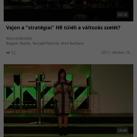
20:16
Vajon a "stratégiai" HR túléli a változás szelét?
Közreműködők:
Bognár Tamás
,
Tarczali Patrícia
,
Verő Barbara
2017. október 26.
52
19:46