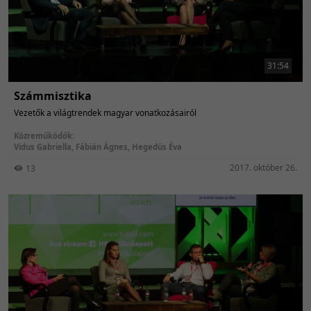
31:54
Számmisztika
Vezetők a világtrendek magyar vonatkozásairól
Közreműködők:
Vidus Gabriella
,
Fábián Ágnes
,
Hegedüs Éva
2017. október 26.
13