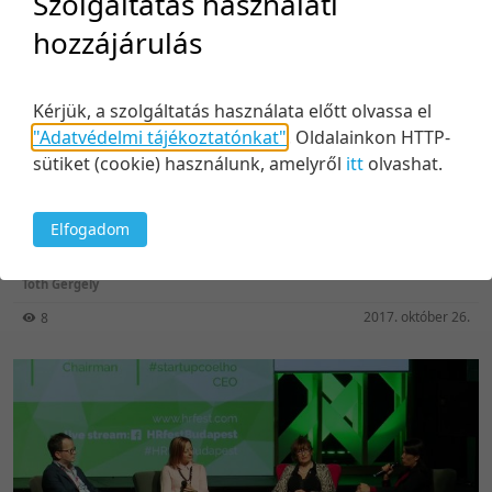
Szolgáltatás használati
hozzájárulás
Kérjük, a szolgáltatás használata előtt olvassa el
"Adatvédelmi tájékoztatónkat"
.
Oldalainkon HTTP-
sütiket (cookie) használunk, amelyről
itt
olvashat.
08:25
Köszöntő
Elfogadom
Közreműködők:
Tóth Gergely
2017. október 26.
8