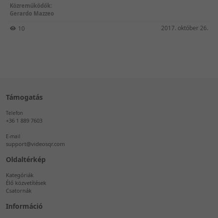
Közreműködők:
Gerardo Mazzeo
2017. október 26.
10
Támogatás
Telefon
+36 1 889 7603
E-mail
support@videosqr.com
Oldaltérkép
Kategóriák
Élő közvetítések
Csatornák
Információ