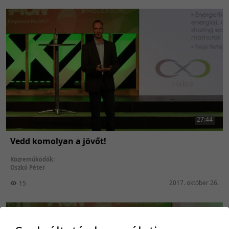
27:44
Vedd komolyan a jövőt!
Közreműködők:
Oszkó Péter
2017. október 26.
15