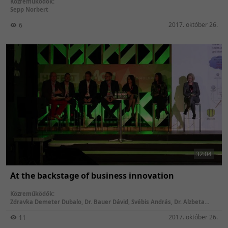
Közreműködők:
Sepp Norbert
2017. október 26.
6
32:04
At the backstage of business innovation
Közreműködők:
Zdravka Demeter Dubalo
,
Dr. Bauer Dávid
,
Svébis András
,
Dr. Alzbeta
Gracova
,
Bacsa György
,
Vladimira Senčar Perkov
,
Ratatics Péter
,
Jon
2017. október 26.
11
Ingham