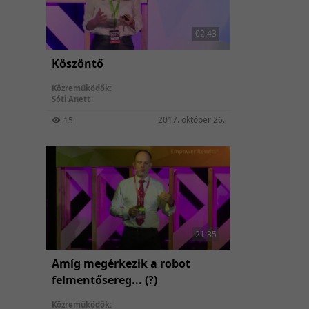
02:43
Köszöntő
Közreműködők:
Sóti Anett
2017. október 26.
15
21:35
Amíg megérkezik a robot
felmentősereg... (?)
Közreműködők: