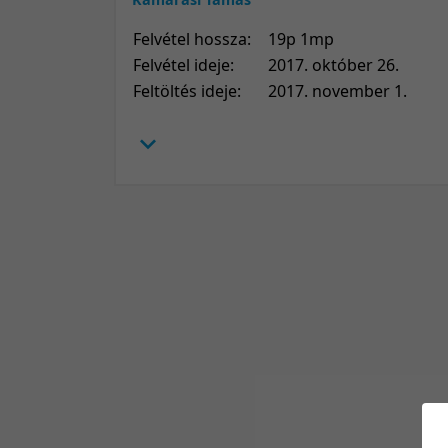
Felvétel hossza:
19p 1mp
Felvétel ideje:
2017. október 26.
Feltöltés ideje:
2017. november 1.