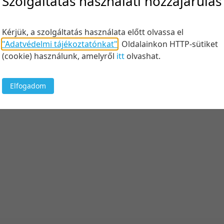
Szolgáltatás használati hozzájárulás
Kérjük, a szolgáltatás használata előtt olvassa el
"Adatvédelmi tájékoztatónkat"
.
Oldalainkon HTTP-sütiket
(cookie) használunk, amelyről
itt
olvashat.
Elfogadom