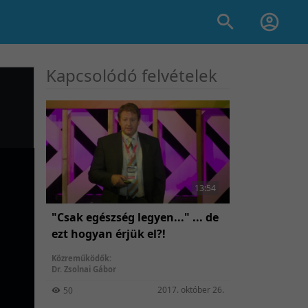
Kapcsolódó felvételek
13:54
"Csak egészség legyen..." ... de
ezt hogyan érjük el?!
Közreműködők:
Dr. Zsolnai Gábor
2017. október 26.
50