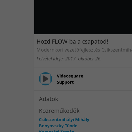
Hozd FLOW-ba a csapatod!
Modernkori vezetőfejlesztés Csíkszentmih
Felvétel ideje: 2017. október 26.
Videosquare
Support
Adatok
Közreműködők
Csíkszentmihályi Mihály
Benyovszky Tünde
Kamarási Tamás