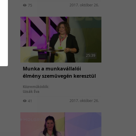
2017. október 26.
75
25:39
Munka a munkavállalói
élmény szemüvegén keresztül
Közreműködők:
Uzsák Éva
2017. október 26.
41