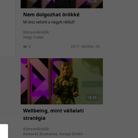
10:28
Nem dolgozhat örökké
Mi lesz velünk a nagyik nélkül?
Közreműködők:
Nagy Csaba
2017. október 26.
9
18:36
Wellbeing, mint vállalati
stratégia
Közreműködők:
Kamarás Zsuzsanna
,
Faragó István