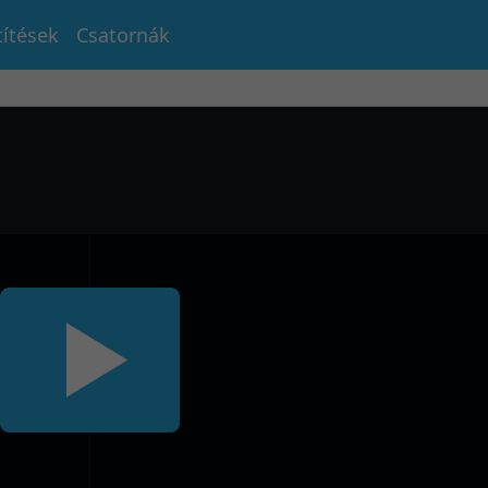
títések
Csatornák