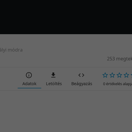
ályi módra
253 megtek
Adatok
Letöltés
Beágyazás
0 értékelés alap