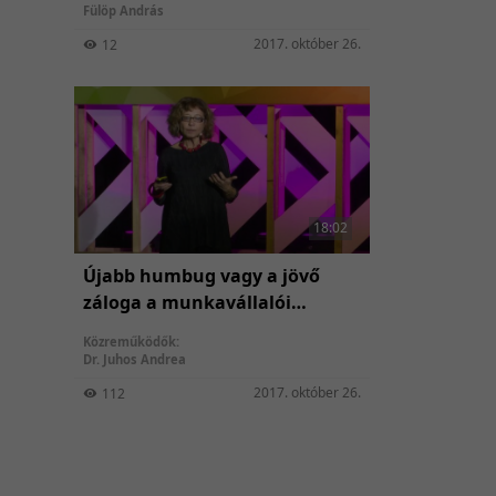
Fülöp András
2017. október 26.
12
18:02
Újabb humbug vagy a jövő
záloga a munkavállalói
élmény?
Közreműködők:
Dr. Juhos Andrea
2017. október 26.
112