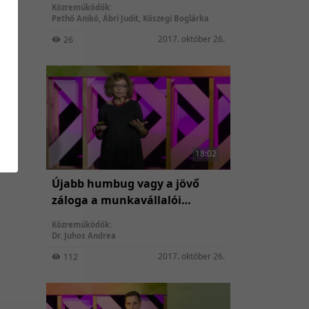
Közreműködők:
Pethő Anikó
,
Ábri Judit
,
Kőszegi Boglárka
2017. október 26.
26
18:02
Újabb humbug vagy a jövő
záloga a munkavállalói
élmény?
Közreműködők:
Dr. Juhos Andrea
2017. október 26.
112