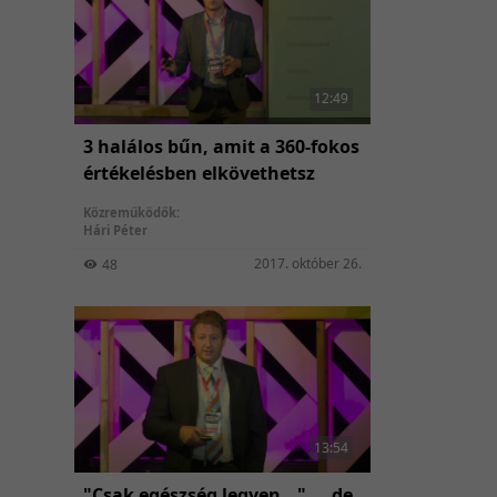
12:49
3 halálos bűn, amit a 360-fokos
értékelésben elkövethetsz
Közreműködők:
Hári Péter
2017. október 26.
48
13:54
"Csak egészség legyen..." ... de