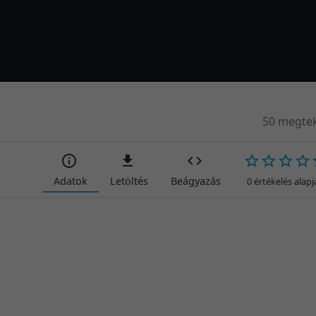
50 megtek
Adatok
Letöltés
Beágyazás
0 értékelés alap