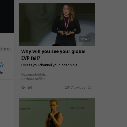
18:42
intés
Why will you see your global
EVP fail?
Unless you channel your inner ninja!
ján
Közreműködők:
Barbora Ruščin
2017. október 26.
105