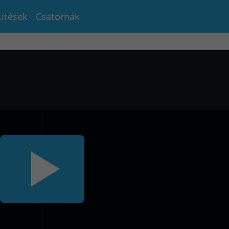
títések
Csatornák