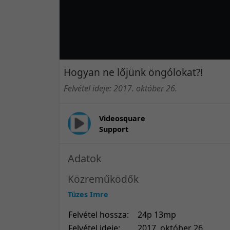
Hogyan ne lőjünk öngólokat?!
Felvétel ideje: 2017. október 26.
Videosquare
Support
Adatok
Közreműködők
Tüzes Imre
Felvétel hossza:
24p 13mp
Felvétel ideje:
2017. október 26.