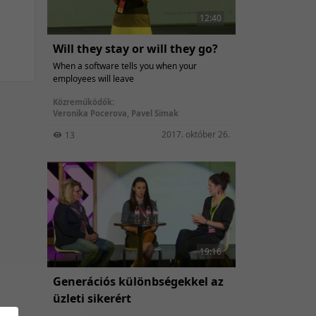
12:40
Will they stay or will they go?
When a software tells you when your
employees will leave
Közreműködők:
Veronika Pocerova
,
Pavel Simak
2017. október 26.
13
19:16
Generációs különbségekkel az
üzleti sikerért