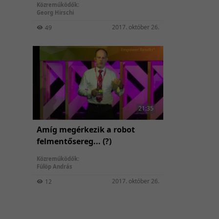
Közreműködők:
Georg Hirschi
2017. október 26.
49
21:35
Amíg megérkezik a robot
felmentősereg... (?)
Közreműködők:
Fülöp András
2017. október 26.
12