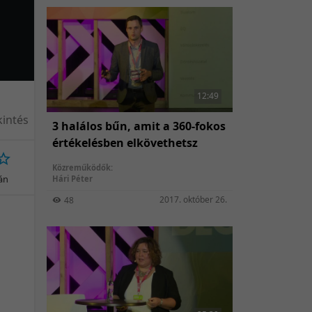
12:49
intés
3 halálos bűn, amit a 360-fokos
értékelésben elkövethetsz
Közreműködők:
ján
Hári Péter
2017. október 26.
48