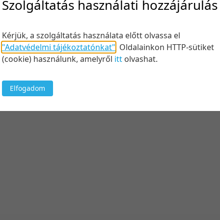
Szolgáltatás használati hozzájárulás
Kérjük, a szolgáltatás használata előtt olvassa el
"Adatvédelmi tájékoztatónkat"
.
Oldalainkon HTTP-sütiket
(cookie) használunk, amelyről
itt
olvashat.
Elfogadom