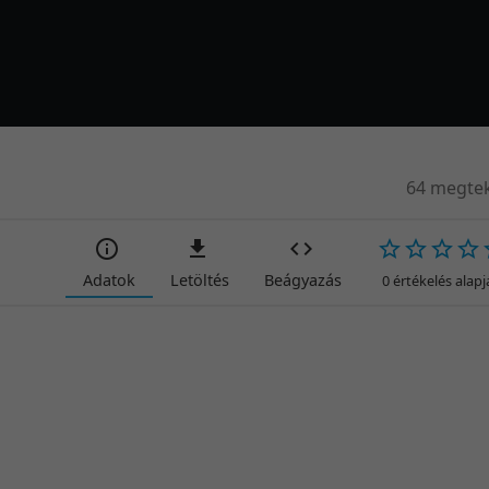
64 megtek
Adatok
Letöltés
Beágyazás
0 értékelés alap