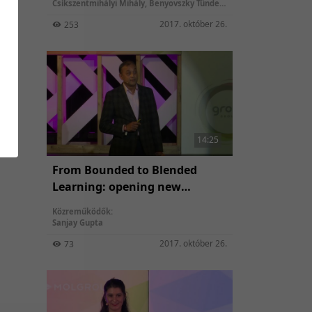
Csíkszentmihályi Mihály
,
Benyovszky Tünde
,
Kamarási Tamás
2017. október 26.
253
14:25
From Bounded to Blended
Learning: opening new
horisons
Közreműködők:
Sanjay Gupta
2017. október 26.
73