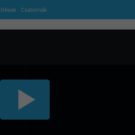
títések
Csatornák