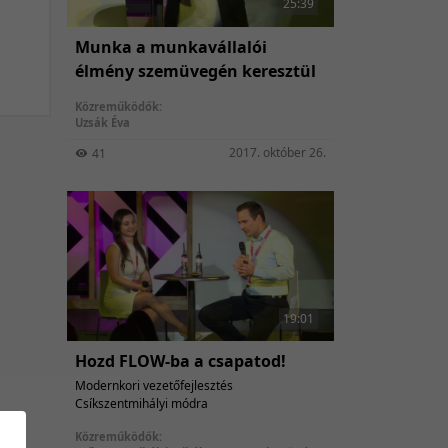
25:39
Munka a munkavállalói
élmény szemüvegén keresztül
Közreműködők:
Uzsák Éva
2017. október 26.
41
19:01
Hozd FLOW-ba a csapatod!
Modernkori vezetőfejlesztés
Csíkszentmihályi módra
Közreműködők: