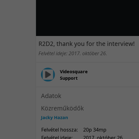
R2D2, thank you for the interview!
Felvétel ideje: 2017. október 26.
Videosquare
Support
Adatok
Közreműködők
Jacky Hazan
Felvétel hossza:
20p 34mp
Felvétel ideje:
2017. október 26.