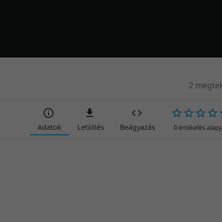
2 megtek
Adatok
Letöltés
Beágyazás
0 értékelés alap