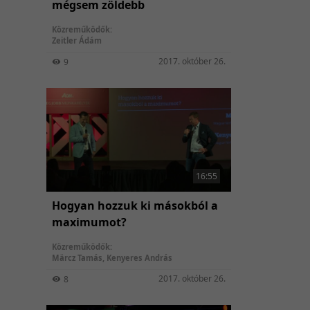
mégsem zöldebb
Közreműködők:
Zeitler Ádám
2017. október 26.
9
16:55
Hogyan hozzuk ki másokból a
maximumot?
Közreműködők:
Märcz Tamás
,
Kenyeres András
2017. október 26.
8