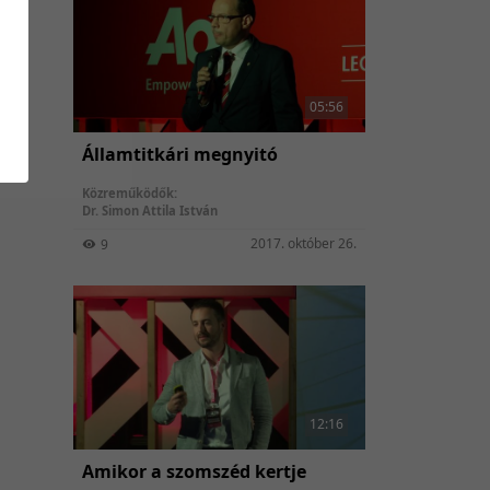
05:56
Államtitkári megnyitó
Közreműködők:
Dr. Simon Attila István
2017. október 26.
9
12:16
Amikor a szomszéd kertje