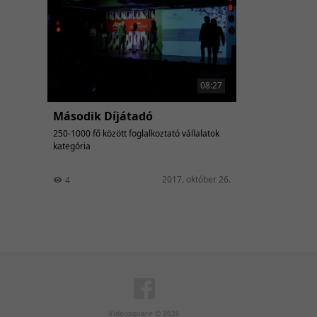
08:27
Második Díjátadó
250-1000 fő között foglalkoztató vállalatok
kategória
2017. október 26.
4
Videosquare © 2026