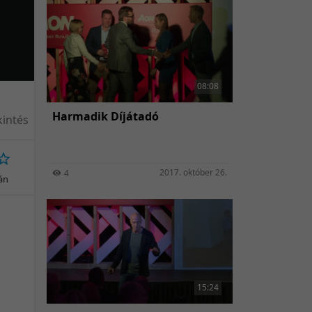
08:08
Harmadik Díjátadó
intés
2017. október 26.
4
ján
15:24