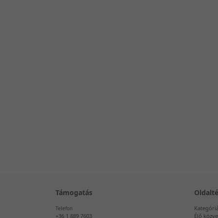
Támogatás
Oldalt
Kategóri
Telefon
+36 1 889 7603
Élő közve