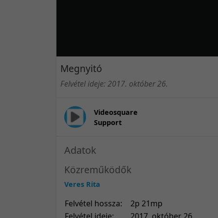
Megnyitó
Felvétel ideje: 2017. október 26.
Videosquare
Support
Adatok
Közreműködők
Veres Rita
Felvétel hossza:
2p 21mp
Felvétel ideje:
2017. október 26.