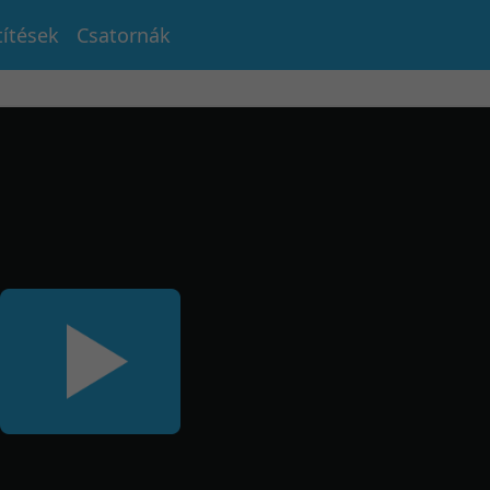
títések
Csatornák