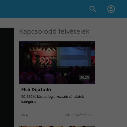
Kapcsolódó felvételek
26:25
Első Díjátadó
50-250 fő között foglalkoztató vállalatok
kategória
2017. október 26.
6