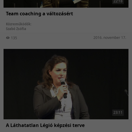
22:18
Team coaching a változásért
Közreműködők:
Szabó Zsófia
2016. november 17.
135
23:11
A Láthatatlan Légió képzési terve