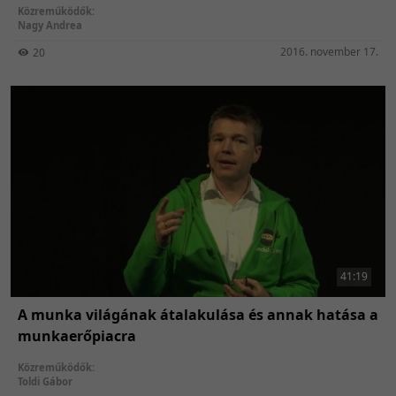
Közreműködők:
Nagy Andrea
2016. november 17.
20
41:19
A munka világának átalakulása és annak hatása a
munkaerőpiacra
Közreműködők:
Toldi Gábor