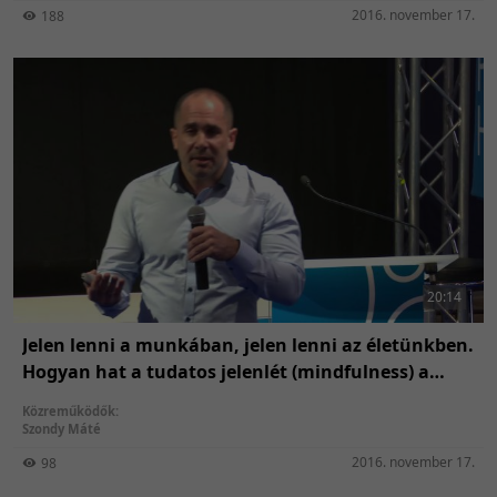
2016. november 17.
188
20:14
Jelen lenni a munkában, jelen lenni az életünkben.
Hogyan hat a tudatos jelenlét (mindfulness) a
munkahelyi elégedettségre és teljesítményre?
Közreműködők:
Szondy Máté
2016. november 17.
98