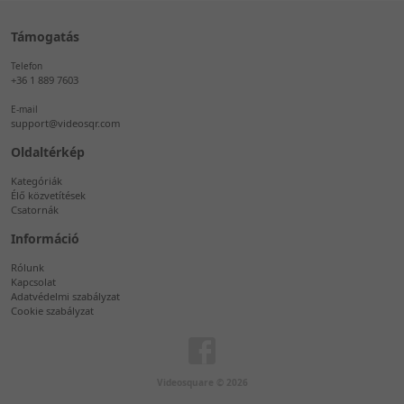
Támogatás
Telefon
+36 1 889 7603
E-mail
support@videosqr.com
Oldaltérkép
Kategóriák
Élő közvetítések
Csatornák
Információ
Rólunk
Kapcsolat
Adatvédelmi szabályzat
Cookie szabályzat
Videosquare © 2026