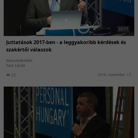
állnak előttünk. Különböző
megközelítések, remek
szakemberek, szakmai módszerek,
javaslatok és bevált gyakorlatok.
22:17
Szervezte: Parrish & Crawler
Juttatások 2017-ben - a leggyakoribb kérdések és
International
szakértői válaszok
Közreműködők:
Fata László
2016. november 17.
22