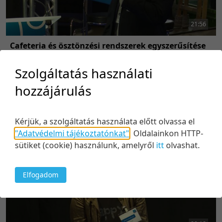
21:56
Cafeteria és ösztönzési rendszerek egyszerűsítése
az Edenredtől: minden juttatást, egy kártyán!
Szolgáltatás használati
Közreműködők:
Balázs Krisztián
hozzájárulás
2016. november 17.
54
Kérjük, a szolgáltatás használata előtt olvassa el
"Adatvédelmi tájékoztatónkat"
.
Oldalainkon HTTP-
sütiket (cookie) használunk, amelyről
itt
olvashat.
Elfogadom