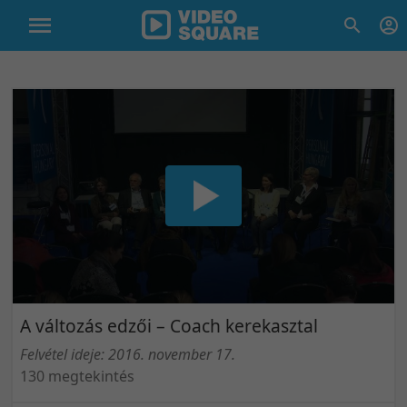
A változás edzői – Coach kerekasztal
Felvétel ideje: 2016. november 17.
130 megtekintés