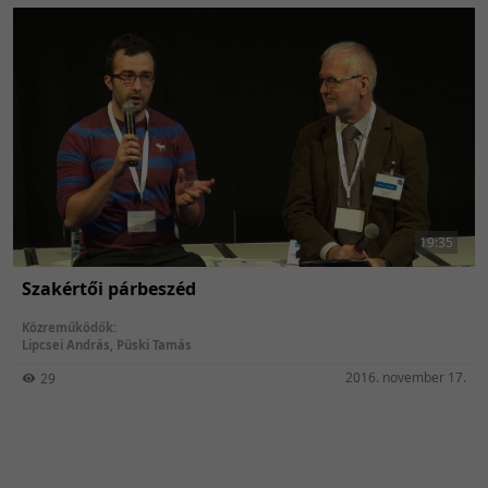
19:35
Szakértői párbeszéd
Közreműködők:
Lipcsei András
,
Püski Tamás
2016. november 17.
29