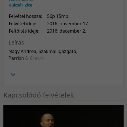
Kulcsár Zita
Felvétel hossza:
56p 15mp
Felvétel ideje:
2016. november 17.
Feltöltés ideje:
2016. december 2.
Leírás
Nagy Andrea, Szakmai igazgató,
Parrish & Crawler International
Baranyai Attila, Master tréner,
partner, DEVELOR Tanácsadó Zrt.
Bölcskei Mónika, Vezetőfejlesztő,
Human Bridge
Erős Ila, Executive Coach, Flow
Kapcsolódó felvételek
Group
Horváth Tünde, Alapító, igazgató,
Master Certified Coach (MCC),
Gestalt Coaching Center
Kalamár Beáta, Executive Coach,