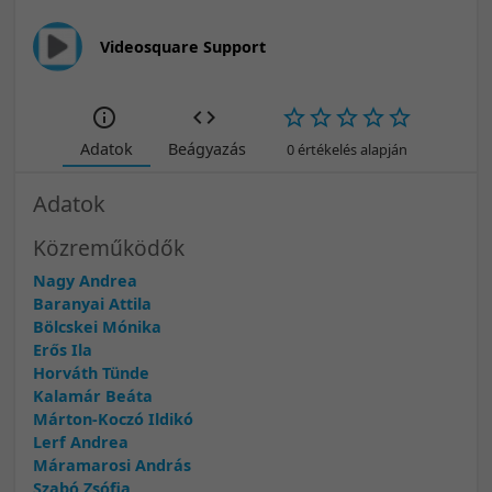
Videosquare Support
Adatok
Beágyazás
0 értékelés alapján
Adatok
Közreműködők
Nagy Andrea
Baranyai Attila
Bölcskei Mónika
Erős Ila
Horváth Tünde
Kalamár Beáta
Márton-Koczó Ildikó
Lerf Andrea
Máramarosi András
Szabó Zsófia