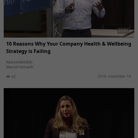
22:01
10 Reasons Why Your Company Health & Wellbeing
Strategy is Failing
Közreműködők:
Marcel Horvath
2016. november 16.
42