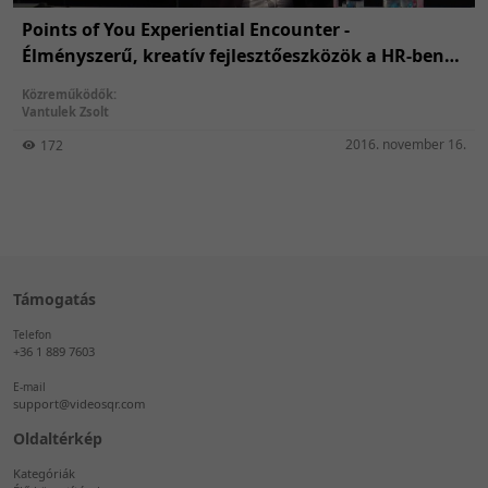
Points of You Experiential Encounter -
Élményszerű, kreatív fejlesztőeszközök a HR-ben
is!
Közreműködők:
Vantulek Zsolt
2016. november 16.
172
Támogatás
Telefon
+36 1 889 7603
E-mail
support@videosqr.com
Oldaltérkép
Kategóriák