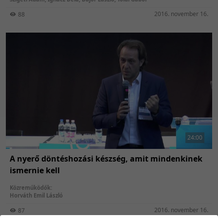
2016. november 16.
88
24:00
A nyerő döntéshozási készség, amit mindenkinek
ismernie kell
Közreműködők:
Horváth Emil László
2016. november 16.
87