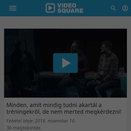
Minden, amit mindig tudni akartál a
tréningekről, de nem merted megkérdezni!
Felvétel ideje: 2016. november 16.
36 megtekintés