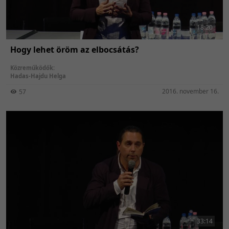
18:20
Hogy lehet öröm az elbocsátás?
Közreműködők:
Hadas-Hajdu Helga
2016. november 16.
57
33:14