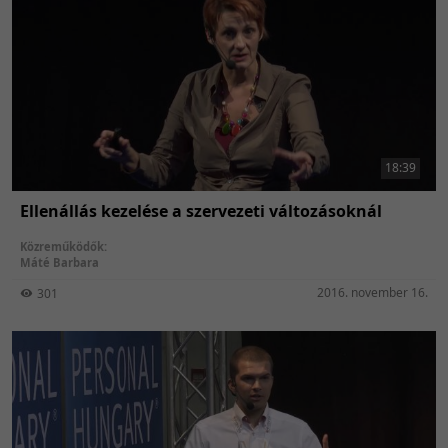
18:39
Ellenállás kezelése a szervezeti változásoknál
Közreműködők:
Máté Barbara
2016. november 16.
301