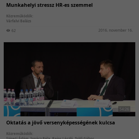
Munkahelyi stressz HR-es szemmel
Közreműködők:
Várfalvi Balázs
2016. november 16.
62
54:26
Oktatás a jövő versenyképességének kulcsa
Közreműködők:
Szigeti Ádám
,
Ignácz Béla
,
Bajor László
,
Toldi Gábor