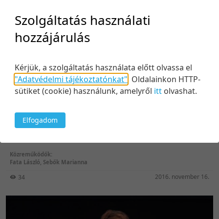
Szolgáltatás használati
hozzájárulás
Kérjük, a szolgáltatás használata előtt olvassa el
"Adatvédelmi tájékoztatónkat"
.
Oldalainkon HTTP-
sütiket (cookie) használunk, amelyről
itt
olvashat.
19:27
Elfogadom
Munkavállalói mobilitás - problémák és lehetősége
Közreműködők:
Fata László
,
Sebők Marianna
2016. november 16.
34