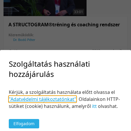
33:01
A STRUCTOGRAM®tréning és coaching rendszer
Közreműködők:
Dr. Bodó Péter
2018. november 7.
46
Szolgáltatás használati
hozzájárulás
Kérjük, a szolgáltatás használata előtt olvassa el
"Adatvédelmi tájékoztatónkat"
.
Oldalainkon HTTP-
30:43
sütiket (cookie) használunk, amelyről
itt
olvashat.
CINTAF – A vállalati felelősségvállalás új iránya
Elfogadom
Közreműködők: