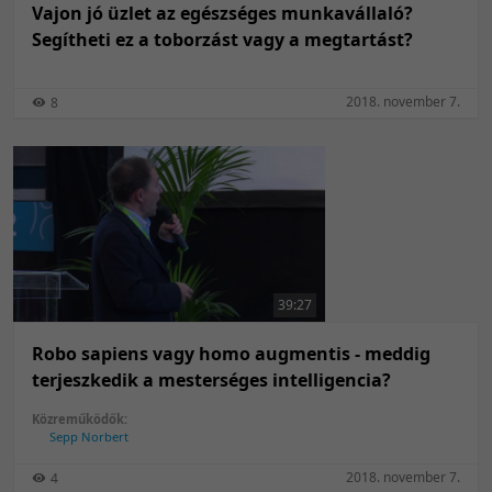
Vajon jó üzlet az egészséges munkavállaló?
Segítheti ez a toborzást vagy a megtartást?
2018. november 7.
8
39:27
Robo sapiens vagy homo augmentis - meddig
terjeszkedik a mesterséges intelligencia?
Közreműködők:
Sepp Norbert
2018. november 7.
4