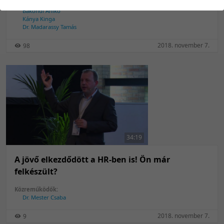
Pedro Danés Grases
Bakondi Anikó
Kánya Kinga
Dr. Madarassy Tamás
2018. november 7.
98
34:19
A jövő elkezdődött a HR-ben is! Ön már
felkészült?
Közreműködők:
Dr. Mester Csaba
2018. november 7.
9