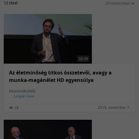
12 tétel
20 tétel/oldal
5 tétel/oldal
10 tétel/oldal
20 tétel/oldal
50 tétel/oldal
100 tétel/oldal
30:39
Az életminőség titkos összetevői, avagy a
munka-magánélet HD egyensúlya
Közreműködők:
Limpár Imre
2018. november 7.
28