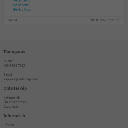
Héjjas Gábor
Móré Attila
Gellért Ákos
2018. november 7.
14
Támogatás
Telefon
+36 1 889 7603
E-mail
support@videosqr.com
Oldaltérkép
Kategóriák
Élő közvetítések
Csatornák
Információ
Rólunk