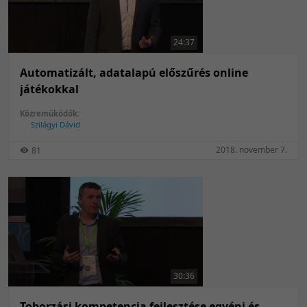
24:37
Automatizált, adatalapú előszűrés online
játékokkal
Közreműködők:
Szilágyi Dávid
2018. november 7.
81
30:36
Toborzási kompetencia fejlesztése egyéni és