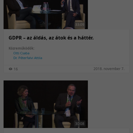
33:09
GDPR – az áldás, az átok és a háttér.
Közreműködők:
Otti Csaba
Dr. Péterfalvi Attila
2018. november 7.
16
30:08