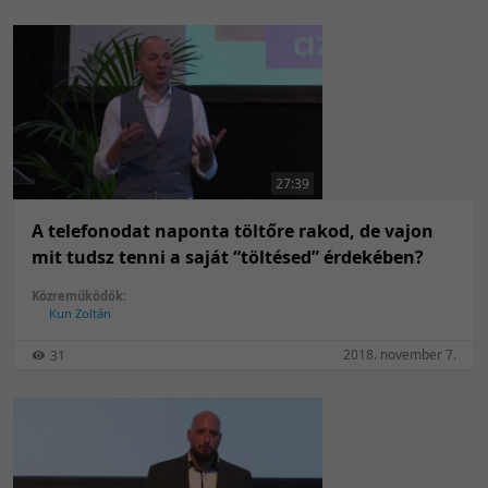
27:39
A telefonodat naponta töltőre rakod, de vajon
mit tudsz tenni a saját “töltésed” érdekében?
Közreműködők:
Kun Zoltán
2018. november 7.
31