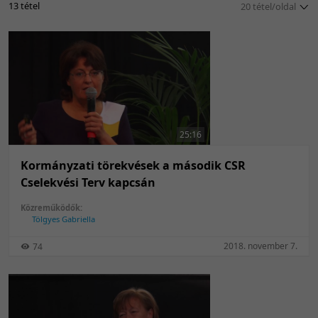
13 tétel
20 tétel/oldal
5 tétel/oldal
10 tétel/oldal
20 tétel/oldal
50 tétel/oldal
100 tétel/oldal
25:16
Kormányzati törekvések a második CSR
Cselekvési Terv kapcsán
Közreműködők:
Tölgyes Gabriella
2018. november 7.
74