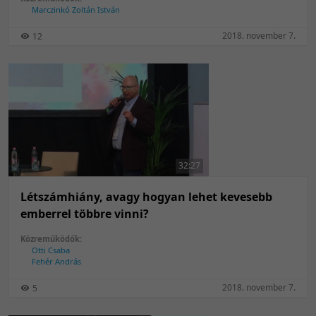
Marczinkó Zoltán István
2018. november 7.
12
32:27
Létszámhiány, avagy hogyan lehet kevesebb
emberrel többre vinni?
Közreműködők:
Otti Csaba
Fehér András
2018. november 7.
5