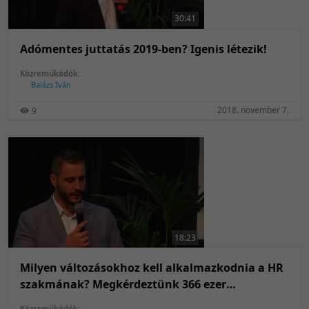
30:41
Adómentes juttatás 2019-ben? Igenis létezik!
Közreműködők:
Balázs Iván
2018. november 7.
9
18:23
Milyen változásokhoz kell alkalmazkodnia a HR
szakmának? Megkérdeztünk 366 ezer
munkavállalót.
Közreműködők: