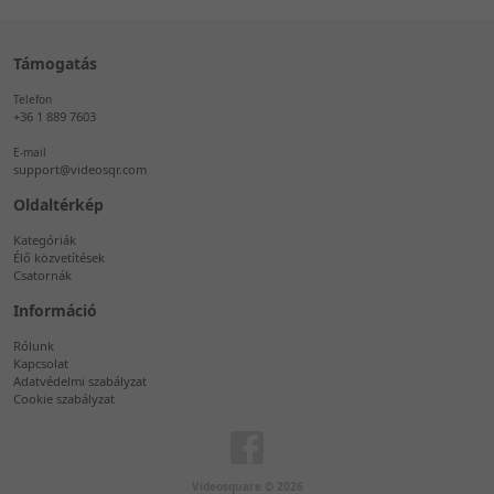
Támogatás
Telefon
+36 1 889 7603
E-mail
support@videosqr.com
Oldaltérkép
Kategóriák
Élő közvetítések
Csatornák
Információ
Rólunk
Kapcsolat
Adatvédelmi szabályzat
Cookie szabályzat
Videosquare © 2026