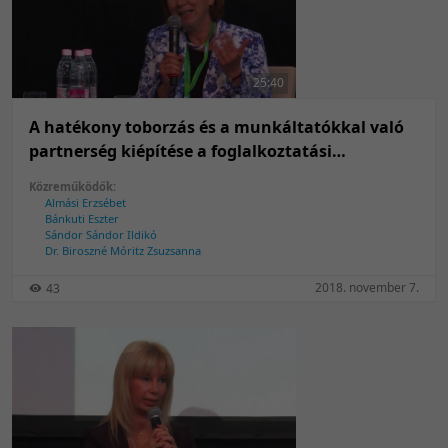
25:40
A hatékony toborzás és a munkáltatókkal való
partnerség kiépítése a foglalkoztatási
paktumokban
Közreműködők:
Almási Erzsébet
Bánkuti Eszter
Sándor Sándor Ildikó
Dr. Biroszné Móritz Zsuzsanna
2018. november 7.
43