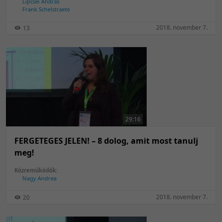
Lipcsei András
Frank Schelstraete
2018. november 7.
13
29:16
FERGETEGES JELEN! – 8 dolog, amit most tanulj
meg!
Közreműködők:
Nagy Andrea
2018. november 7.
20