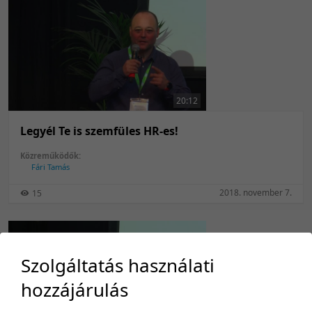
20:12
Legyél Te is szemfüles HR-es!
Közreműködők:
Fári Tamás
2018. november 7.
15
Szolgáltatás használati
hozzájárulás