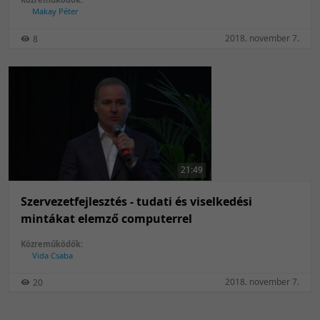
Makay Péter
2018. november 7.
8
21:49
Szervezetfejlesztés - tudati és viselkedési
mintákat elemző computerrel
Közreműködők:
Vida Csaba
2018. november 7.
20