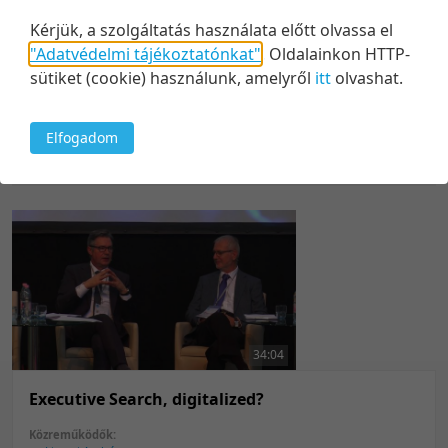
29:59
Kérjük, a szolgáltatás használata előtt olvassa el
"Adatvédelmi tájékoztatónkat"
.
Oldalainkon HTTP-
Szabályteljesítés százötvenkét
sütiket (cookie) használunk, amelyről
itt
olvashat.
másodpercenként
Közreműködők:
Prof. Baracskai Zoltán
Elfogadom
2018. november 7.
40
34:04
Executive Search, digitalized?
Közreműködők: