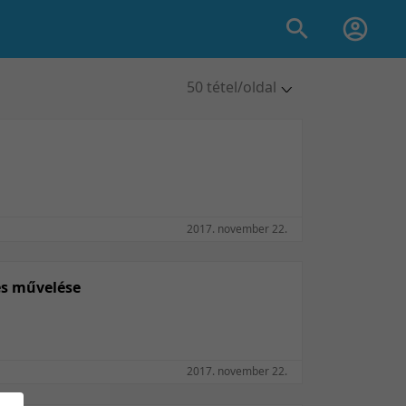
50 tétel/oldal
5 tétel/oldal
10 tétel/oldal
20 tétel/oldal
50 tétel/oldal
100 tétel/oldal
2017. november 22.
és művelése
2017. november 22.