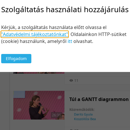
Szolgáltatás használati hozzájárulás
Mindful személyiségvoná
Közreműködők:
Csókási Krisztina
13:13
Kérjük, a szolgáltatás használata előtt olvassa el
"Adatvédelmi tájékoztatónkat"
.
Oldalainkon HTTP-sütiket
23
(cookie) használunk, amelyről
itt
olvashat.
EQ és sportolói siker
Elfogadom
Közreműködők:
Apró Annamária
15:26
11
Túl a GANTT diagrammon
Közreműködők:
Darits Gyula
26:31
Kisszöllősi Bea