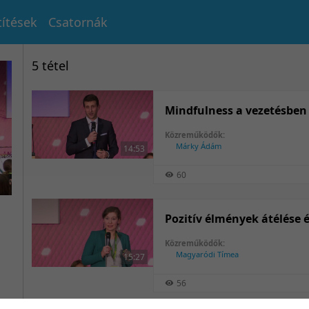
títések
Csatornák
5 tétel
Mindfulness a vezetésben
Közreműködők:
Márky Ádám
14:53
60
Pozitív élmények átélése 
Közreműködők:
Magyaródi Tímea
15:27
56