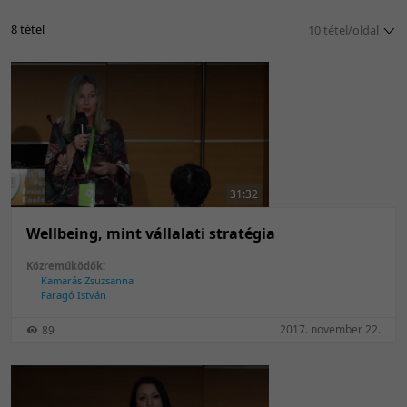
8 tétel
10 tétel/oldal
5 tétel/oldal
10 tétel/oldal
20 tétel/oldal
50 tétel/oldal
100 tétel/oldal
31:32
Wellbeing, mint vállalati stratégia
Közreműködők:
Kamarás Zsuzsanna
Faragó István
2017. november 22.
89