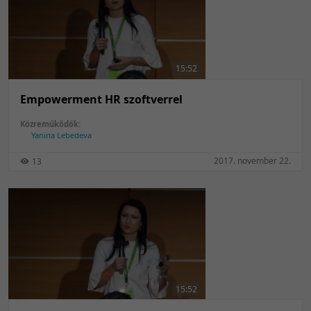
15:52
Empowerment HR szoftverrel
Közreműködők:
Yanina Lebedeva
2017. november 22.
13
15:52