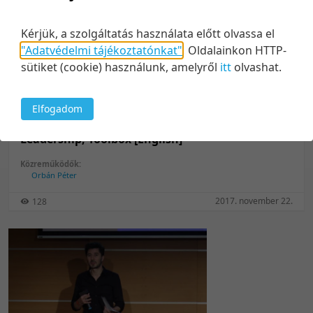
Kérjük, a szolgáltatás használata előtt olvassa el
"Adatvédelmi tájékoztatónkat"
.
Oldalainkon HTTP-
sütiket (cookie) használunk, amelyről
itt
olvashat.
Elfogadom
14:19
Leadership, Toolbox [English]
Közreműködők:
Orbán Péter
2017. november 22.
128