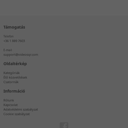
Támogatás
Telefon
+36 1 889 7603
E-mail
support@videosqr.com
Oldaltérkép
Kategóriák
Élő közvetítések
Csatornák
Információ
Rólunk
Kapcsolat
Adatvédelmi szabályzat
Cookie szabályzat