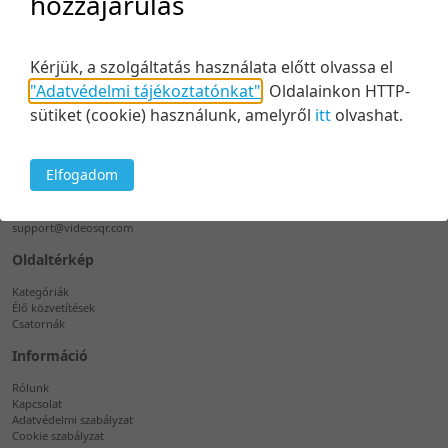
hozzájárulás
0 tétel
50 tétel/oldal
A csatornához még nincs felvétel hozzáadva, vagy nincs
5 tétel/oldal
elég jogosultsága.
Kérjük, a szolgáltatás használata előtt olvassa el
10 tétel/oldal
"Adatvédelmi tájékoztatónkat"
.
Oldalainkon HTTP-
20 tétel/oldal
sütiket (cookie) használunk, amelyről
itt
olvashat.
Támogatás
50 tétel/oldal
100 tétel/oldal
Telefon
Elfogadom
+36 1 889 7603
E-mail
support@videosqr.com
Oldaltérkép
Kategóriák
Élő közvetítések
Csatornák
Információ
Rólunk
Kapcsolat
Adatvédelmi szabályzat
Cookie szabályzat