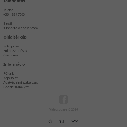
Támogatás
Telefon
+36 1 889 7603
E-mail
support@videosqr.com
Oldaltérkép
Kategóriák
Élő közvetítések
Csatornák
Információ
Rólunk
Kapcsolat
Adatvédelmi szabályzat
Cookie szabályzat
Videosquare © 2026