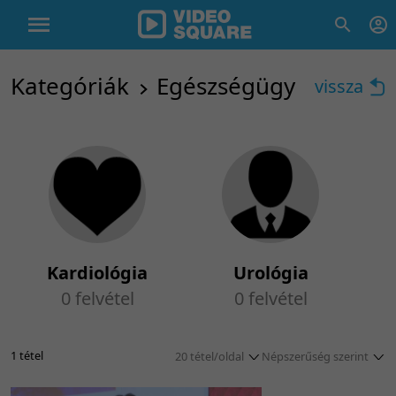
Kategóriák
Egészségügy
vissza
Kardiológia
Urológia
0 felvétel
0 felvétel
1 tétel
20 tétel/oldal
Népszerűség szerint
5 tétel/oldal
Idő szerint