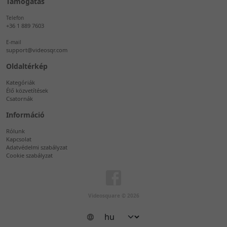
Támogatás
Telefon
+36 1 889 7603
E-mail
support@videosqr.com
Oldaltérkép
Kategóriák
Élő közvetítések
Csatornák
Információ
Rólunk
Kapcsolat
Adatvédelmi szabályzat
Cookie szabályzat
Videosquare © 2026