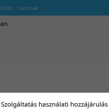
títések
Csatornák
tan
Szolgáltatás használati hozzájárulás