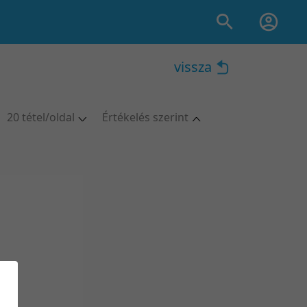
vissza
20 tétel/oldal
Értékelés szerint
5 tétel/oldal
Idő szerint
10 tétel/oldal
Idő szerint
20 tétel/oldal
Cím szerint
50 tétel/oldal
Cím szerint
100 tétel/oldal
Népszerűség szerint
Népszerűség szerint
Értékelés szerint
Értékelés szerint