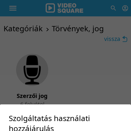
Kategóriák
Törvények, jog
vissza
Szerzői jog
6 felvétel
Szolgáltatás használati
0 tétel
100 tétel/oldal
Népszerűség szerint
hozzájárulás