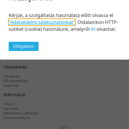
Nincs találat a választott kategóriában.
5 tétel/oldal
Idő szerint
10 tétel/oldal
Idő szerint
Kérjük, a szolgáltatás használata előtt olvassa el
20 tétel/oldal
Cím szerint
"Adatvédelmi tájékoztatónkat"
.
Oldalainkon HTTP-
50 tétel/oldal
Cím szerint
sütiket (cookie) használunk, amelyről
itt
olvashat.
Támogatás
100 tétel/oldal
Népszerűség szerint
Telefon
+36 1 889 7603
Elfogadom
Népszerűség szerint
E-mail
Értékelés szerint
support@videosqr.com
Értékelés szerint
Oldaltérkép
Kategóriák
Élő közvetítések
Csatornák
Információ
Rólunk
Kapcsolat
Adatvédelmi szabályzat
Cookie szabályzat